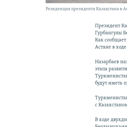
Резиденция президента Казахстана в А
Президент Ка
Гурбангулы Б
Как сообщает 
Астане в ход
Назарбаев на
этапа развити
Туркменистан
будут иметь п
Туркменистан
с Казахстано
В ходе двухд
Бердымухамед