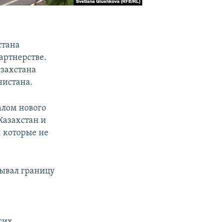
стана
артнерстве.
азахстана
нистана.
алом нового
Казахстан и
 которые не
рывал границу
гих