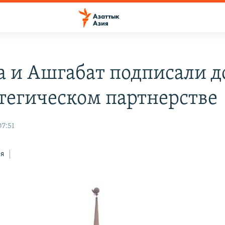
а и Ашгабат подписали д
атегическом партнерстве
07:51
ся