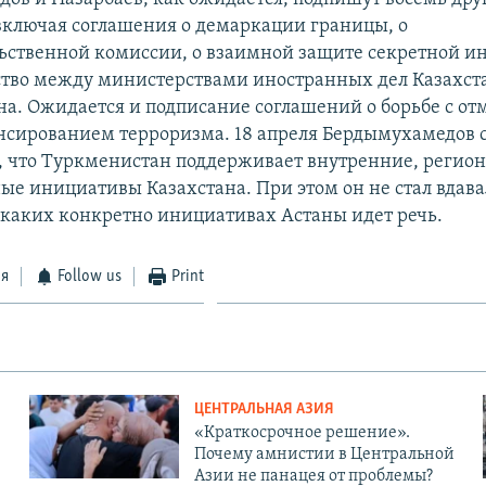
включая соглашения о демаркации границы, о
ственной комиссии, о взаимной защите секретной и
ство между министерствами иностранных дел Казахст
а. Ожидается и подписание соглашений о борьбе с о
нсированием терроризма. 18 апреля Бердымухамедов 
 что Туркменистан поддерживает внутренние, регио
е инициативы Казахстана. При этом он не стал вдава
о каких конкретно инициативах Астаны идет речь.
ся
Follow us
Print
ЦЕНТРАЛЬНАЯ АЗИЯ
«Краткосрочное решение».
Почему амнистии в Центральной
Азии не панацея от проблемы?