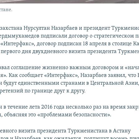
стане.
захстана Нурсултан Назарбаев и президент Туркмени
ердымухамедов подписали договор о стратегическом п
«Интерфакс», договор подписан 18 апреля в столице К
е первого дня двухдневного визита президента Туркме
звал соглашение жизненно важным договором и «нач
я». Как сообщает «Интерфакс», Назарбаев заявил, что 
 будут единственными странами в Центральной Азии,
ретензий по границе друг к другу.
 в течение лета 2016 года несколько раз на время зак
м, объясняя это «проблемами безопасности».
невного визита президента Туркменистана в Астану
ов и Назарбаев, как ожидается, подпишут восемь дру