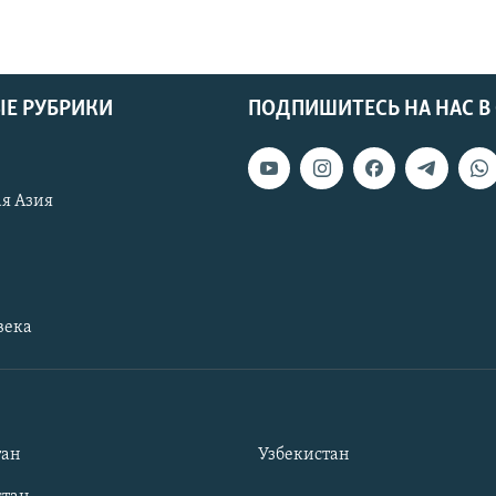
Е РУБРИКИ
ПОДПИШИТЕСЬ НА НАС В
я Азия
века
тан
Узбекистан