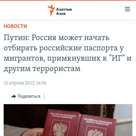
Доступность
ссылок
Вернуться
НОВОСТИ
к
ЦЕНТРАЛЬНАЯ АЗИЯ
Путин: Россия может начать
основному
НОВОСТИ
КАЗАХСТАН
содержанию
отбирать российские паспорта у
ВОЙНА В УКРАИНЕ
Вернутся
КЫРГЫЗСТАН
мигрантов, примкнувших к "ИГ" и
к
НА ДРУГИХ ЯЗЫКАХ
УЗБЕКИСТАН
другим террористам
главной
ТАДЖИКИСТАН
ҚАЗАҚША
навигации
ПОДПИШИТЕСЬ НА НАС В СОЦСЕТЯХ
12 апреля 2017, 16:56
Вернутся
КЫРГЫЗЧА
к
Поделиться
ЎЗБЕКЧА
поиску
ТОҶИКӢ
Все сайты РСЕ/РС
TÜRKMENÇE