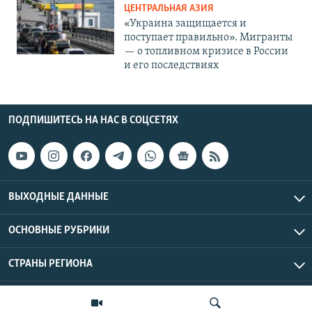
ЦЕНТРАЛЬНАЯ АЗИЯ
«Украина защищается и
поступает правильно». Мигранты
— о топливном кризисе в России
и его последствиях
ПОДПИШИТЕСЬ НА НАС В СОЦСЕТЯХ
ВЫХОДНЫЕ ДАННЫЕ
ОСНОВНЫЕ РУБРИКИ
СТРАНЫ РЕГИОНА
Азаттык Азия © 2026 RFE/RL, Inc. | Все права защищены.