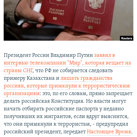
Президент России Владимир Путин
заявил в
интервью телекомпании "Мир", которая вещает на
страны СНГ
, что РФ не собирается следовать
примеру Казахстана и
лишать гражданства
россиян, которые примкнули к террористическим
организациям
: это, по его словам, прямо запрещает
делать российская Конституция. Но власти могут
начать отбирать российские паспорта у недавно
получивших их мигрантов, если вдруг выяснится,
что они примкнули к террористам, - предупредил
российский президент, передает
Настоящее Время
.