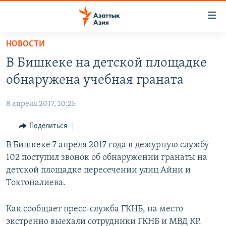
Доступность
ссылок
Вернуться
НОВОСТИ
к
ЦЕНТРАЛЬНАЯ АЗИЯ
В Бишкеке на детской площадке
основному
НОВОСТИ
КАЗАХСТАН
содержанию
обнаружена учебная граната
ВОЙНА В УКРАИНЕ
Вернутся
КЫРГЫЗСТАН
к
8 апреля 2017, 10:25
НА ДРУГИХ ЯЗЫКАХ
УЗБЕКИСТАН
главной
Поделиться
ТАДЖИКИСТАН
ҚАЗАҚША
навигации
ПОДПИШИТЕСЬ НА НАС В СОЦСЕТЯХ
Вернутся
В Бишкеке 7 апреля 2017 года в дежурную службу
КЫРГЫЗЧА
к
102 поступил звонок об обнаружении гранаты на
ЎЗБЕКЧА
поиску
детской площадке пересечении улиц Айни и
ТОҶИКӢ
Все сайты РСЕ/РС
Токтоналиева.
TÜRKMENÇE
Как сообщает пресс-служба ГКНБ, на место
экстренно выехали сотрудники ГКНБ и МВД КР.