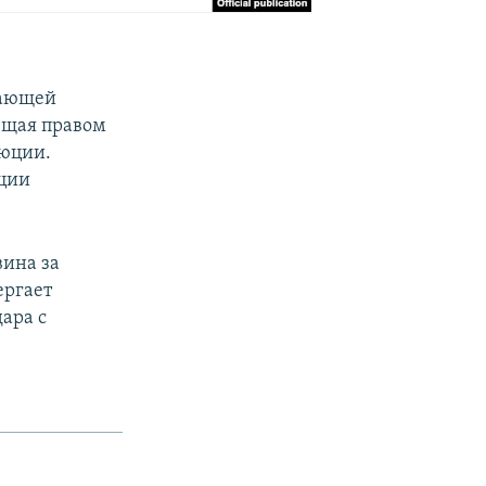
дающей
ющая правом
люции.
ации
вина за
ергает
ара с