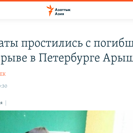
аты простились с погиб
зрыве в Петербурге Ар
БЕК
0:30
ся