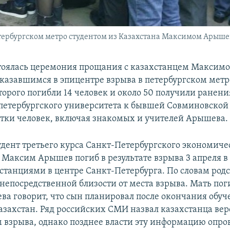
ербургском метро студентом из Казахстана Максимом Арышевы
тоялась церемония прощания с казахстанцем Максим
азавшимся в эпицентре взрыва в петербургском метро
торого погибли 14 человек и около 50 получили ранени
 петербургского университета к бывшей Совминовской
тки человек, включая знакомых и учителей Арышева.
удент третьего курса Санкт-Петербургского экономиче
 Максим Арышев погиб в результате взрыва 3 апреля в
станциями в центре Санкт-Петербурга. По словам род
в непосредственной близости от места взрыва. Мать по
а говорит, что сын планировал после окончания обуч
Казахстан. Ряд российских СМИ назвал казахстанца ве
 взрыва, однако позднее власти эту информацию опро