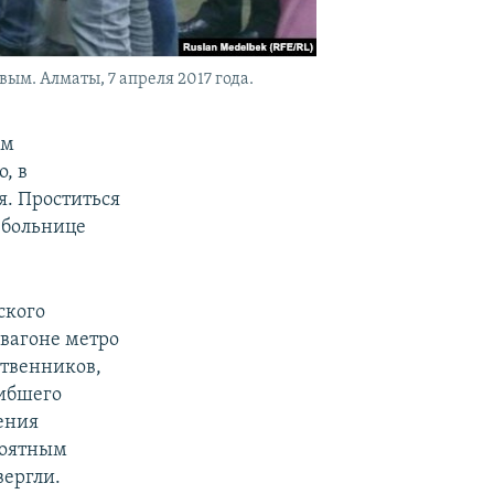
м. Алматы, 7 апреля 2017 года.
ом
, в
я. Проститься
 больнице
ского
 вагоне метро
ственников,
гибшего
ения
роятным
вергли.