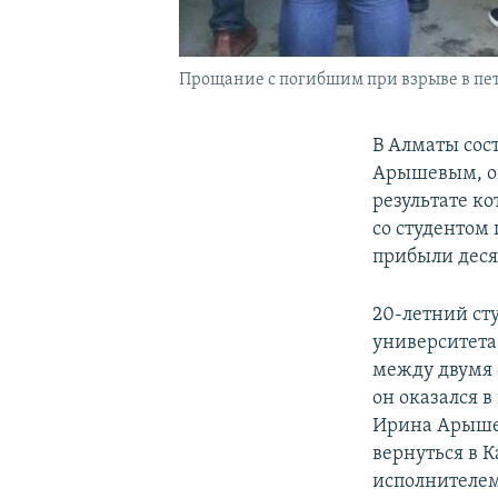
Прощание с погибшим при взрыве в пет
В Алматы сос
Арышевым, ок
результате ко
со студентом
прибыли деся
20-летний ст
университета
между двумя 
он оказался 
Ирина Арышев
вернуться в 
исполнителем