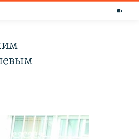
шим
ышевым