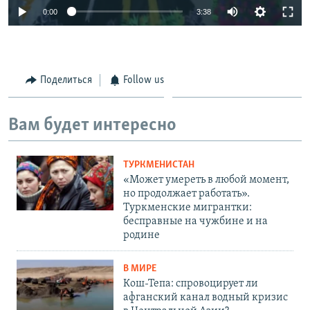
0:00
3:38
Поделиться
Follow us
Вам будет интересно
ТУРКМЕНИСТАН
«Может умереть в любой момент,
но продолжает работать».
Туркменские мигрантки:
бесправные на чужбине и на
родине
В МИРЕ
Кош-Тепа: спровоцирует ли
афганский канал водный кризис