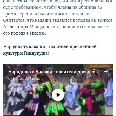
еще несколько человек подали иск в региональный
суд с требованием, чтобы члены их общины во
время переписи были записаны отдельно.
Считается, что калаши являются потомками воинов
Александра Македонского, оставшихся там после
его похода в Индию.
Народность калаши - носители древнейшей
культуры Гиндукуша:
Народность Калаши - носители древнейшей культуры Гиндукуша
by
Радио Азаттык
No media source currently available