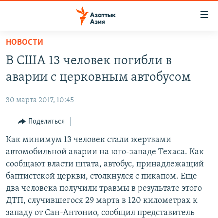
Доступность
ссылок
Вернуться
НОВОСТИ
к
ЦЕНТРАЛЬНАЯ АЗИЯ
В США 13 человек погибли в
основному
НОВОСТИ
КАЗАХСТАН
содержанию
аварии с церковным автобусом
ВОЙНА В УКРАИНЕ
Вернутся
КЫРГЫЗСТАН
к
30 марта 2017, 10:45
НА ДРУГИХ ЯЗЫКАХ
УЗБЕКИСТАН
главной
Поделиться
ТАДЖИКИСТАН
ҚАЗАҚША
навигации
ПОДПИШИТЕСЬ НА НАС В СОЦСЕТЯХ
Вернутся
Как минимум 13 человек стали жертвами
КЫРГЫЗЧА
к
автомобильной аварии на юго-западе Техаса. Как
ЎЗБЕКЧА
поиску
сообщают власти штата, автобус, принадлежащий
ТОҶИКӢ
Все сайты РСЕ/РС
баптистской церкви, столкнулся с пикапом. Еще
два человека получили травмы в результате этого
TÜRKMENÇE
ДТП, случившегося 29 марта в 120 километрах к
западу от Сан-Антонио, сообщил представитель