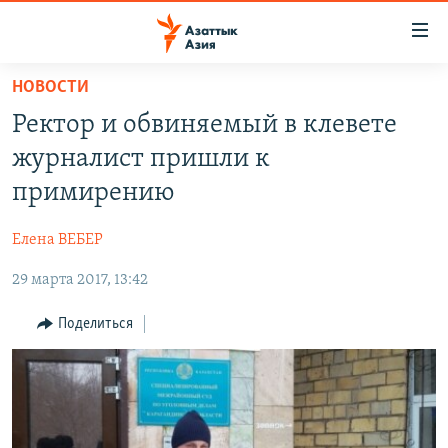
Доступность
ссылок
Вернуться
НОВОСТИ
к
ЦЕНТРАЛЬНАЯ АЗИЯ
Ректор и обвиняемый в клевете
основному
НОВОСТИ
КАЗАХСТАН
содержанию
журналист пришли к
ВОЙНА В УКРАИНЕ
Вернутся
КЫРГЫЗСТАН
примирению
к
НА ДРУГИХ ЯЗЫКАХ
УЗБЕКИСТАН
главной
Елена ВЕБЕР
ТАДЖИКИСТАН
ҚАЗАҚША
навигации
ПОДПИШИТЕСЬ НА НАС В СОЦСЕТЯХ
Вернутся
29 марта 2017, 13:42
КЫРГЫЗЧА
к
ЎЗБЕКЧА
Поделиться
поиску
ТОҶИКӢ
Все сайты РСЕ/РС
TÜRKMENÇE