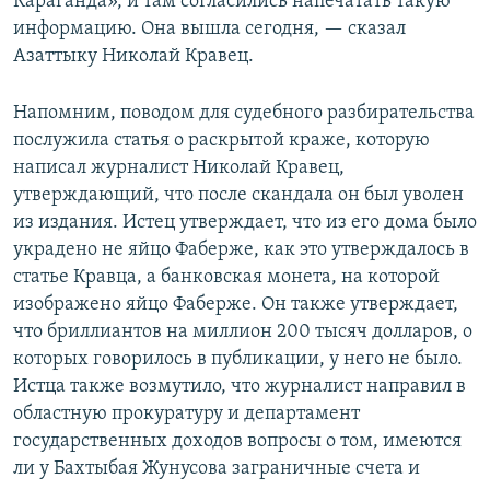
Караганда», и там согласились напечатать такую
информацию. Она вышла сегодня, — сказал
Азаттыку Николай Кравец.
Напомним, поводом для судебного разбирательства
послужила статья о раскрытой краже, которую
написал журналист Николай Кравец,
утверждающий, что после скандала он был уволен
из издания. Истец утверждает, что из его дома было
украдено не яйцо Фаберже, как это утверждалось в
статье Кравца, а банковская монета, на которой
изображено яйцо Фаберже. Он также утверждает,
что бриллиантов на миллион 200 тысяч долларов, о
которых говорилось в публикации, у него не было.
Истца также возмутило, что журналист направил в
областную прокуратуру и департамент
государственных доходов вопросы о том, имеются
ли у Бахтыбая Жунусова заграничные счета и