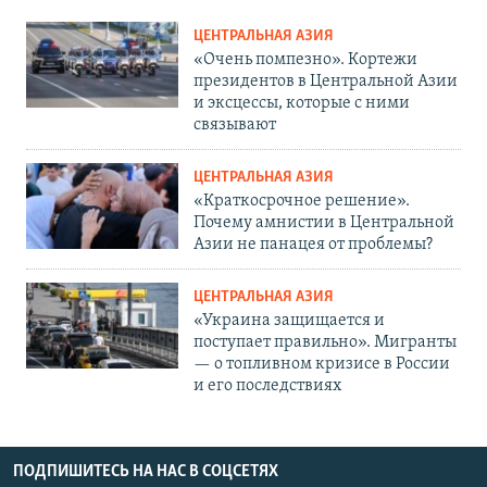
ЦЕНТРАЛЬНАЯ АЗИЯ
«Очень помпезно». Кортежи
президентов в Центральной Азии
и эксцессы, которые с ними
связывают
ЦЕНТРАЛЬНАЯ АЗИЯ
«Краткосрочное решение».
Почему амнистии в Центральной
Азии не панацея от проблемы?
ЦЕНТРАЛЬНАЯ АЗИЯ
«Украина защищается и
поступает правильно». Мигранты
— о топливном кризисе в России
и его последствиях
ПОДПИШИТЕСЬ НА НАС В СОЦСЕТЯХ