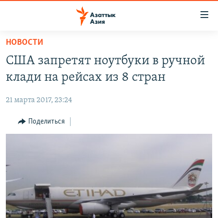
Доступность
ссылок
Вернуться
НОВОСТИ
к
ЦЕНТРАЛЬНАЯ АЗИЯ
США запретят ноутбуки в ручной
основному
НОВОСТИ
КАЗАХСТАН
содержанию
клади на рейсах из 8 стран
ВОЙНА В УКРАИНЕ
Вернутся
КЫРГЫЗСТАН
к
21 марта 2017, 23:24
НА ДРУГИХ ЯЗЫКАХ
УЗБЕКИСТАН
главной
Поделиться
ТАДЖИКИСТАН
ҚАЗАҚША
навигации
ПОДПИШИТЕСЬ НА НАС В СОЦСЕТЯХ
Вернутся
КЫРГЫЗЧА
к
ЎЗБЕКЧА
поиску
ТОҶИКӢ
Все сайты РСЕ/РС
TÜRKMENÇE