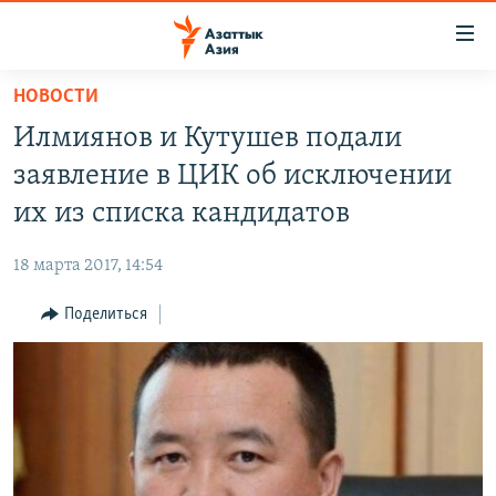
Доступность
ссылок
Вернуться
НОВОСТИ
к
ЦЕНТРАЛЬНАЯ АЗИЯ
Илмиянов и Кутушев подали
основному
НОВОСТИ
КАЗАХСТАН
содержанию
заявление в ЦИК об исключении
ВОЙНА В УКРАИНЕ
Вернутся
КЫРГЫЗСТАН
их из списка кандидатов
к
НА ДРУГИХ ЯЗЫКАХ
УЗБЕКИСТАН
главной
18 марта 2017, 14:54
ТАДЖИКИСТАН
ҚАЗАҚША
навигации
ПОДПИШИТЕСЬ НА НАС В СОЦСЕТЯХ
Вернутся
Поделиться
КЫРГЫЗЧА
к
ЎЗБЕКЧА
поиску
ТОҶИКӢ
Все сайты РСЕ/РС
TÜRKMENÇE