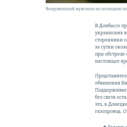
Вооруженный мужчина на позициях сепа
В Донбассе п
украинских в
сторонники с
за сутки око
при обстреле 
настоящее вр
Представител
обвинения Ки
Поддерживаем
без света ост
это, в Донец
газопровод. О