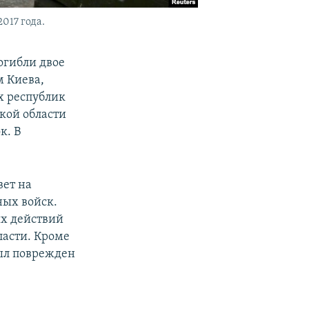
017 года.
огибли двое
м Киева,
х республик
кой области
к. В
вет на
ных войск.
ых действий
ласти. Кроме
был поврежден