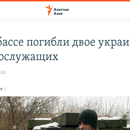
бассе погибли двое укра
ослужащих
5:01
ся