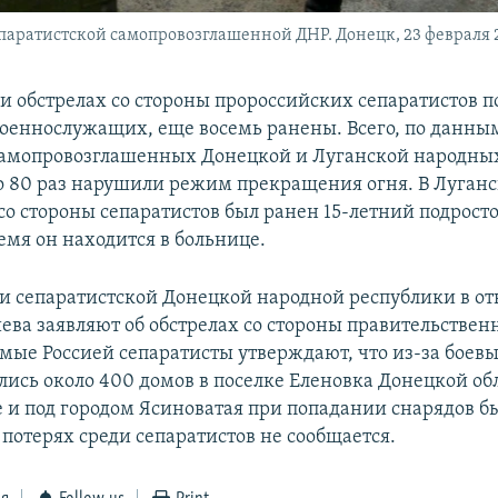
ратистской самопровозглашенной ДНР. Донецк, 23 февраля 2
ри обстрелах со стороны пророссийских сепаратистов п
оеннослужащих, еще восемь ранены. Всего, по данны
амопровозглашенных Донецкой и Луганской народны
ло 80 раз нарушили режим прекращения огня. В Луганс
со стороны сепаратистов был ранен 15-летний подросто
емя он находится в больнице.
и сепаратистской Донецкой народной республики в от
ева заявляют об обстрелах со стороны правительствен
ые Россией сепаратисты утверждают, что из-за боев
ались около 400 домов в поселке Еленовка Донецкой об
ке и под городом Ясиноватая при попадании снарядов 
 потерях среди сепаратистов не сообщается.