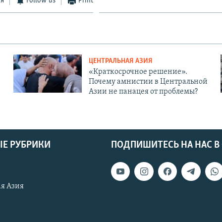
ся
Follow us
Print
ЦЕНТРАЛЬНАЯ АЗИЯ
«Краткосрочное решение».
Почему амнистии в Центральной
Азии не панацея от проблемы?
Е РУБРИКИ
ПОДПИШИТЕСЬ НА НАС В
я Азия