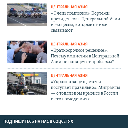
ЦЕНТРАЛЬНАЯ АЗИЯ
«Очень помпезно». Кортежи
президентов в Центральной Азии
и эксцессы, которые с ними
связывают
ЦЕНТРАЛЬНАЯ АЗИЯ
«Краткосрочное решение».
Почему амнистии в Центральной
Азии не панацея от проблемы?
ЦЕНТРАЛЬНАЯ АЗИЯ
«Украина защищается и
поступает правильно». Мигранты
— о топливном кризисе в России
и его последствиях
ПОДПИШИТЕСЬ НА НАС В СОЦСЕТЯХ