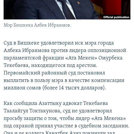
Мэр Бишкека Албек Ибраимов.
Суд в Бишкеке удовлетворил иск мэра города
Албека Ибраимова против лидера оппозиционной
парламентской фракции «Ата Мекен» Омурбека
Текебаева, находящегося под арестом.
Первомайский районный суд постановил
выплатить в пользу мэра в качестве компенсации
миллион сомов (более 14 тысяч долларов).
Как сообщила Азаттыку адвокат Текебаева
Таалайгул Токтакунова, суд не удовлетворил
просьбу защиты о том, чтобы лидер «Ата Мекена»
под охраной принял участие в судебном заседании.
Она и ее коллега Канатбек Азиз покинули зал