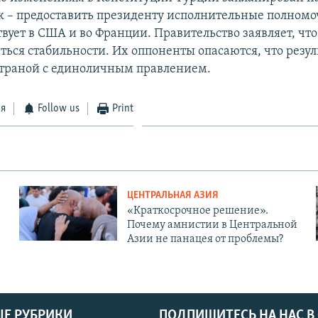
к – предоставить президенту исполнительные полномо
твует в США и во Франции. Правительство заявляет, чт
ться стабильности. Их оппоненты опасаются, что резу
страной с единоличным правлением.
ся
Follow us
Print
ЦЕНТРАЛЬНАЯ АЗИЯ
«Краткосрочное решение».
Почему амнистии в Центральной
Азии не панацея от проблемы?
Е РУБРИКИ
ПОДПИШИТЕСЬ НА НАС В