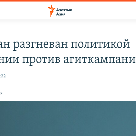
ан разгневан политикой
нии против агиткампан
:32
ся