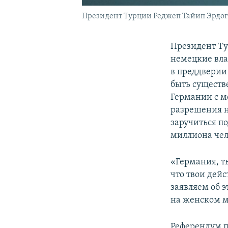
Президент Турции Реджеп Тайип Эрдог
Президент Ту
немецкие вла
в преддверии 
быть существ
Германии с м
разрешения н
заручиться п
миллиона чел
«Германия, т
что твои дей
заявляем об 
на женском м
Референдум п