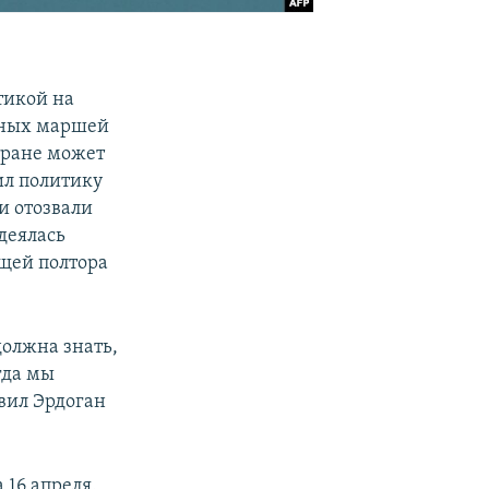
тикой на
онных маршей
стране может
ил политику
и отозвали
деялась
щей полтора
олжна знать,
гда мы
явил Эрдоган
16 апреля.