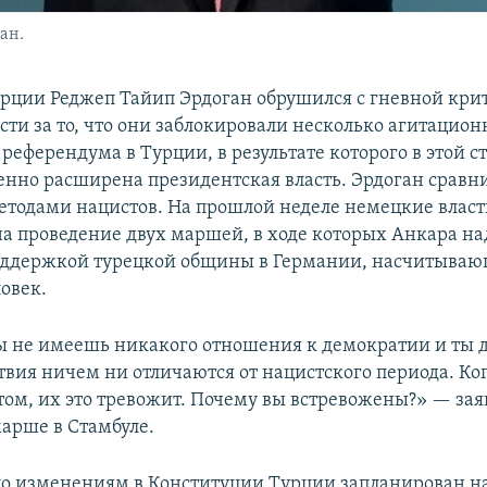
ан.
рции Реджеп Тайип Эрдоган обрушился с гневной кри
сти за то, что они заблокировали несколько агитаци
референдума в Турции, в результате которого в этой 
енно расширена президентская власть. Эрдоган сравн
етодами нацистов. На прошлой неделе немецкие власт
а проведение двух маршей, в ходе которых Анкара на
оддержкой турецкой общины в Германии, насчитываю
овек.
ы не имеешь никакого отношения к демократии и ты д
ствия ничем ни отличаются от нацистского периода. Ко
этом, их это тревожит. Почему вы встревожены?» — за
арше в Стамбуле.
о изменениям в Конституции Турции запланирован на 