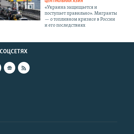
ЦЕНТРАЛЬНАЯ АЗИЯ
«Украина защищается и
поступает правильно». Мигранты
— о топливном кризисе в России
и его последствиях
 СОЦСЕТЯХ