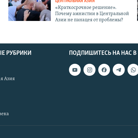
ЦЕНТРАЛЬНАЯ АЗИЯ
«Краткосрочное решение».
Почему амнистии в Центральной
Азии не панацея от проблемы?
Е РУБРИКИ
ПОДПИШИТЕСЬ НА НАС В
я Азия
века