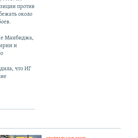
озиции против
бежать около
боев.
оне Манбиджа,
ирии и
го
дила, что ИГ
ние