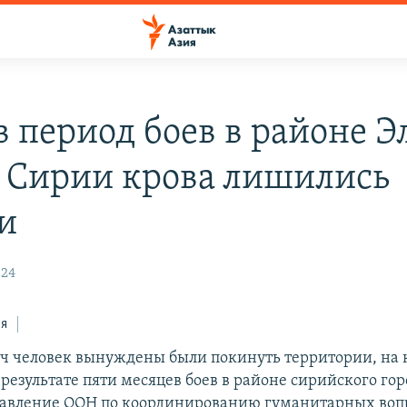
в период боев в районе Э
в Сирии крова лишились
и
:24
ся
яч человек вынуждены были покинуть территории, на 
результате пяти месяцев боев в районе сирийского гор
авление ООН по координированию гуманитарных вопр