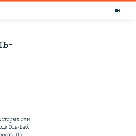
ль-
которых они
ода Эль-Баб,
осов. По