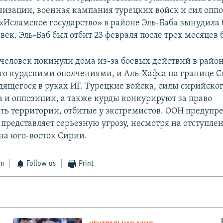
изации, военная кампания турецких войск и сил опп
«Исламское государство» в районе Эль-Баба вынудила 
век. Эль-Баб был отбит 23 февраля после трех месяцев 
 человек покинули дома из-за боевых действий в рай
о курдскими ополчениями, и Аль-Хафса на границе С
дящегося в руках ИГ. Турецкие войска, силы сирийско
а и оппозиции, а также курды конкурируют за право
ть территории, отбитые у экстремистов. ООН предупре
представляет серьезную угрозу, несмотря на отступле
на юго-восток Сирии.
ся
Follow us
Print