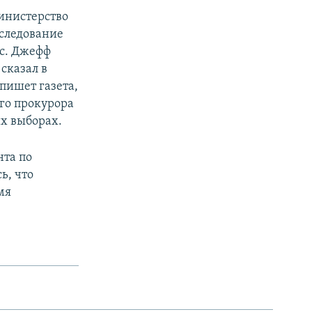
инистерство
сследование
с. Джефф
сказал в
пишет газета,
го прокурора
их выборах.
нта по
ь, что
мя