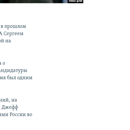
 в прошлом
ША Сергеем
ой на
а о
кандидатуры
емя был одним
ний, на
, Джефф
ями России во