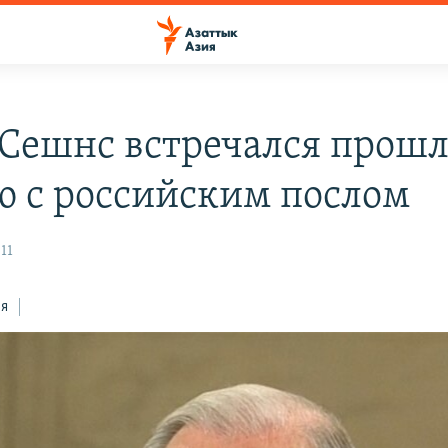
Сешнс встречался прош
ю с российским послом
11
ся