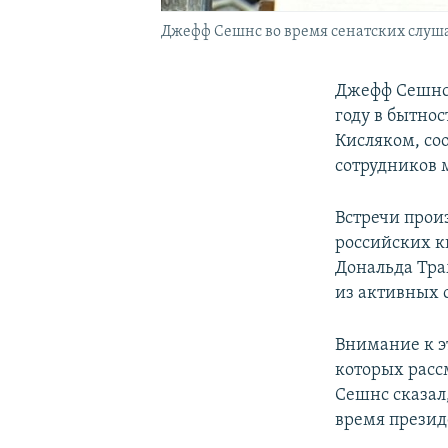
Джефф Сешнс во время сенатских слуша
Джефф Сешнс,
году в бытно
Кисляком, со
сотрудников 
Встречи прои
российских к
Дональда Тра
из активных 
Внимание к эт
которых расс
Сешнс сказал,
время презид