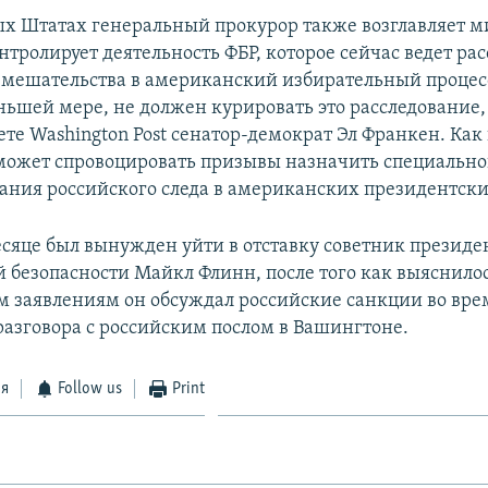
х Штатах генеральный прокурор также возглавляет м
нтролирует деятельность ФБР, которое сейчас ведет ра
вмешательства в американский избирательный процес
ньшей мере, не должен курировать это расследование, 
те Washington Post сенатор-демократ Эл Франкен. Как 
 может спровоцировать призывы назначить специально
вания российского следа в американских президентск
сяце был вынужден уйти в отставку советник президе
 безопасности Майкл Флинн, после того как выяснилос
м заявлениям он обсуждал российские санкции во вре
разговора с российским послом в Вашингтоне.
ся
Follow us
Print