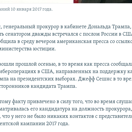
ний 10 января 2017 года.
 генеральный прокурор в кабинете Дональда Трампа,
сть сенатором дважды встречался с послом России в С
общила в среду вечером американская пресса со ссылк
министерства юстиции.
зошли прошлой осенью, в то время как пресса сообщал
ибероперациях в США, направленных на поддержку 
мпа на президентских выборах. Джефф Сешнс в то вр
сторонников кандидата Трампа.
ому факту привлечено в силу того, что во время слуша
матривалась его кандидатура на должность прокурора
 что у него не было никаких контактов с представител
ентской кампании 2017 года.