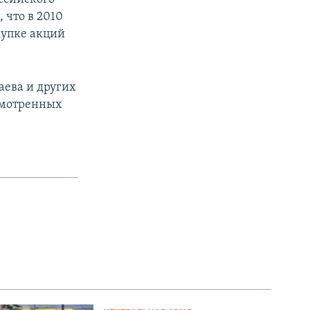
 что в 2010
купке акций
аева и других
смотренных