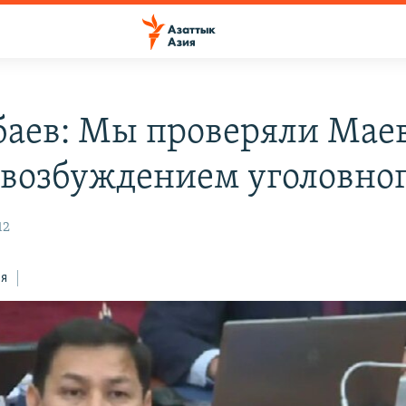
баев: Мы проверяли Мае
 возбуждением уголовног
12
ся