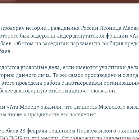
 проверку истории гражданина России Леонида Маевск
торого был задержан лидер депутатской фракции «А
баев. Об этом на заседании парламента сообщил пред
баев.
ждаются уголовные дела, если имеются участники дела
торию данного лица. То же самое произведено и с лица
 этого проведена работа с партнерскими организация
более достоверную информацию», - сказал он.
и «Ата Мекен» заявили, что личность Маевского выз
ом числе и правдивость его заявления.
кебаев 28 февраля решением Первомайского районног
ИЗО ГКНБ на два месяца. Он задержан по заявлению ро