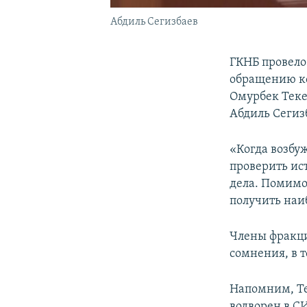
Абдиль Сегизбаев
ГКНБ провело
обращению ко
Омурбек Теке
Абдиль Сегиз
«Когда возбу
проверить ис
дела. Помимо
получить наи
Члены фракци
сомнения, в т
Напомним, Те
водворен в С