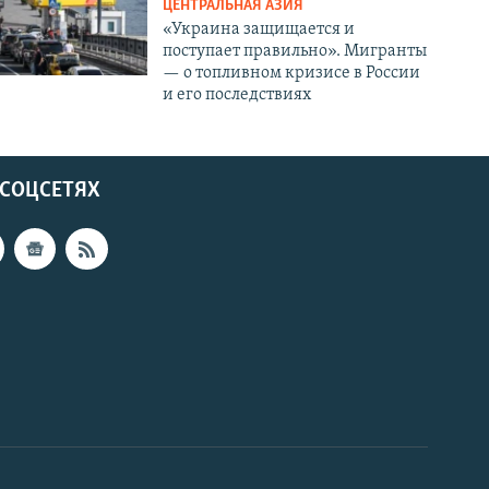
ЦЕНТРАЛЬНАЯ АЗИЯ
«Украина защищается и
поступает правильно». Мигранты
— о топливном кризисе в России
и его последствиях
 СОЦСЕТЯХ