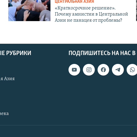
ЦЕНТРАЛЬНАЯ АЗИЯ
«Краткосрочное решение».
Почему амнистии в Центральной
Азии не панацея от проблемы?
Е РУБРИКИ
ПОДПИШИТЕСЬ НА НАС В
я Азия
века