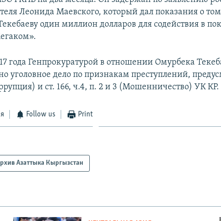
еля Леонида Маевского, который дал показания о том,
 Текебаеву один миллион долларов для содействия в по
егаком».
017 года Генпрокуратурой в отношении Омурбека Текеб
но уголовное дело по признакам преступлений, преду
оррупция) и ст. 166, ч.4, п. 2 и 3 (Мошенничество) УК КР.
ся
Follow us
Print
рхив Азаттыка Кыргызстан