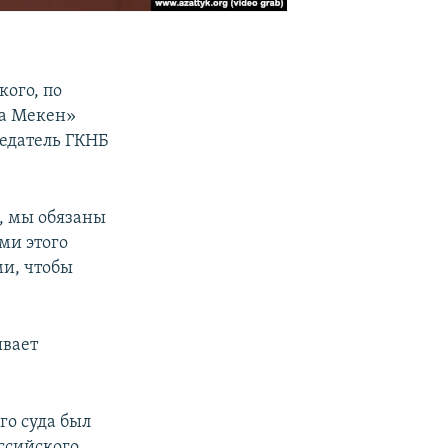
ого, по
та Мекен»
седатель ГКНБ
, мы обязаны
ми этого
ми, чтобы
ывает
о суда был
ссийского