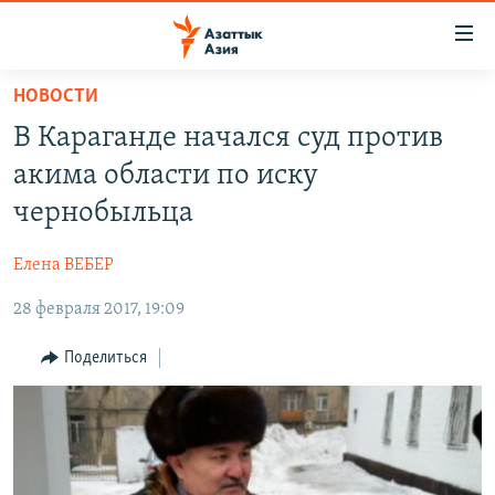
Доступность
ссылок
Вернуться
НОВОСТИ
к
ЦЕНТРАЛЬНАЯ АЗИЯ
В Караганде начался суд против
основному
НОВОСТИ
КАЗАХСТАН
содержанию
акима области по иску
ВОЙНА В УКРАИНЕ
Вернутся
КЫРГЫЗСТАН
чернобыльца
к
НА ДРУГИХ ЯЗЫКАХ
УЗБЕКИСТАН
главной
Елена ВЕБЕР
ТАДЖИКИСТАН
ҚАЗАҚША
навигации
ПОДПИШИТЕСЬ НА НАС В СОЦСЕТЯХ
Вернутся
28 февраля 2017, 19:09
КЫРГЫЗЧА
к
ЎЗБЕКЧА
Поделиться
поиску
ТОҶИКӢ
Все сайты РСЕ/РС
TÜRKMENÇE