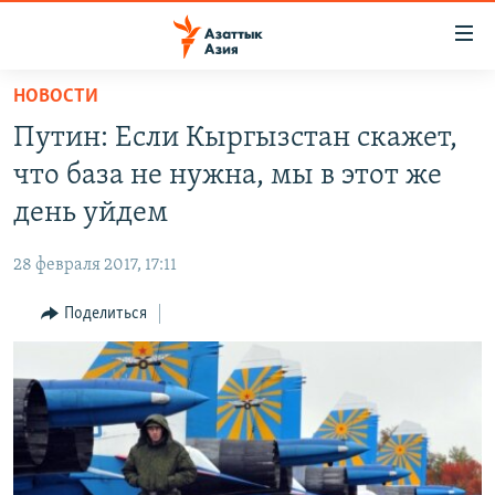
Доступность
ссылок
Вернуться
НОВОСТИ
к
ЦЕНТРАЛЬНАЯ АЗИЯ
Путин: Если Кыргызстан скажет,
основному
НОВОСТИ
КАЗАХСТАН
содержанию
что база не нужна, мы в этот же
ВОЙНА В УКРАИНЕ
Вернутся
КЫРГЫЗСТАН
день уйдем
к
НА ДРУГИХ ЯЗЫКАХ
УЗБЕКИСТАН
главной
28 февраля 2017, 17:11
ТАДЖИКИСТАН
ҚАЗАҚША
навигации
ПОДПИШИТЕСЬ НА НАС В СОЦСЕТЯХ
Вернутся
Поделиться
КЫРГЫЗЧА
к
ЎЗБЕКЧА
поиску
ТОҶИКӢ
Все сайты РСЕ/РС
TÜRKMENÇE