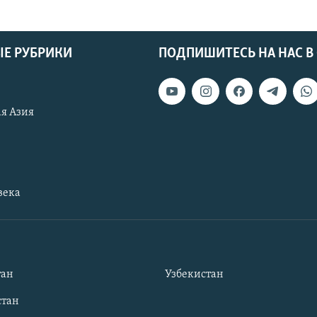
Е РУБРИКИ
ПОДПИШИТЕСЬ НА НАС В
я Азия
века
тан
Узбекистан
тан