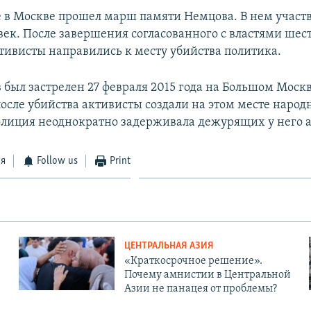
е в Москве прошел марш памяти Немцова. В нем участв
овек. После завершения согласованного с властями шес
тивисты направились к месту убийства политика.
 был застрелен 27 февраля 2015 года на Большом Мос
после убийства активисты создали на этом месте наро
лиция неоднократно задерживала дежурящих у него а
ся
Follow us
Print
ЦЕНТРАЛЬНАЯ АЗИЯ
«Краткосрочное решение».
Почему амнистии в Центральной
Азии не панацея от проблемы?