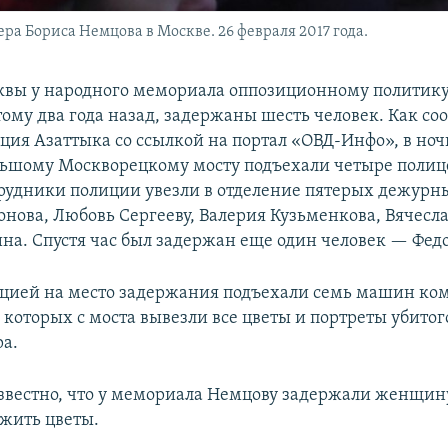
а Бориса Немцова в Москве. 26 февраля 2017 года.
квы у народного мемориала оппозиционному политику
тому два года назад, задержаны шесть человек. Как со
ция Азаттыка со ссылкой на портал «ОВД-Инфо», в ночь
льшому Москворецкому мосту подъехали четыре поли
удники полиции увезли в отделение пятерых дежур
нова, Любовь Сергееву, Валерия Кузьменкова, Вячесл
на. Спустя час был задержан еще один человек — Фед
ицией на место задержания подъехали семь машин ко
 которых с моста вывезли все цветы и портреты убитог
а.
известно, что у мемориала Немцову задержали женщину
жить цветы.