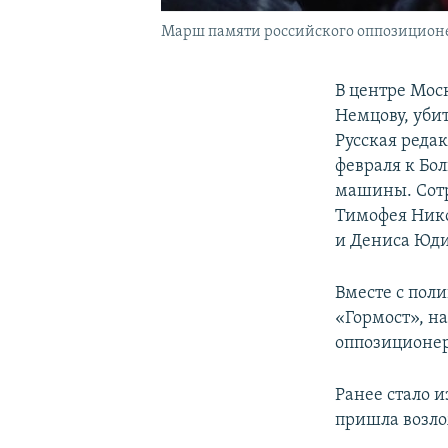
Марш памяти российского оппозиционер
В центре Мос
Немцову, уби
Русская редак
февраля к Бо
машины. Сотр
Тимофея Нико
и Дениса Юди
Вместе с пол
«Гормост», на
оппозиционер
Ранее стало 
пришла возло