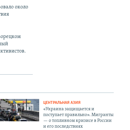
овало около
твия
кворецком
дный
ктивистов.
ЦЕНТРАЛЬНАЯ АЗИЯ
«Украина защищается и
поступает правильно». Мигранты
— о топливном кризисе в России
и его последствиях