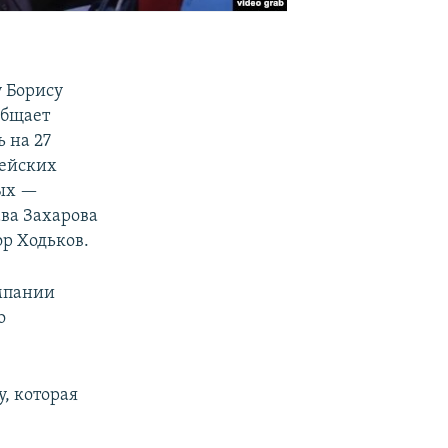
 Борису
общает
 на 27
цейских
ных —
ава Захарова
ор Ходьков.
мпании
о
, которая