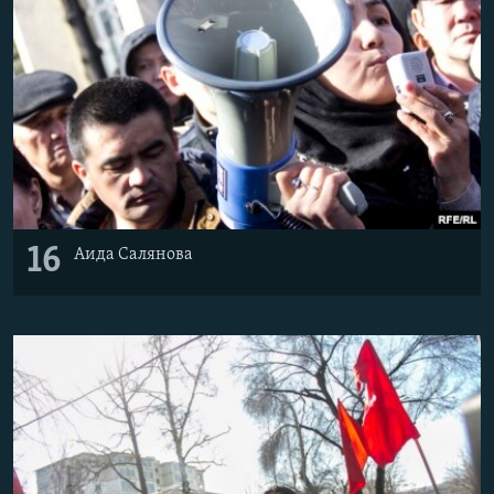
16
Аида Салянова