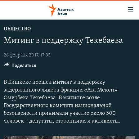
Доступность
ссылок
Вернуться
ОБЩЕСТВО
к
ЦЕНТРАЛЬНАЯ АЗИЯ
Митинг в поддержку Текебаева
основному
НОВОСТИ
КАЗАХСТАН
содержанию
ВОЙНА В УКРАИНЕ
Вернутся
26 февраля 2017, 17:35
КЫРГЫЗСТАН
к
Поделиться
НА ДРУГИХ ЯЗЫКАХ
УЗБЕКИСТАН
главной
ТАДЖИКИСТАН
ҚАЗАҚША
навигации
В Бишкеке прошел митинг в поддержку
ПОДПИШИТЕСЬ НА НАС В СОЦСЕТЯХ
Вернутся
КЫРГЫЗЧА
задержанного лидера фракции «Ата Мекен»
к
Омурбека Текебаева. В митинге возле
ЎЗБЕКЧА
поиску
Государственного комитета национальной
ТОҶИКӢ
Все сайты РСЕ/РС
безопасности принимали участие около 500
человек – депутаты, сторонники и активисты.
TÜRKMENÇE