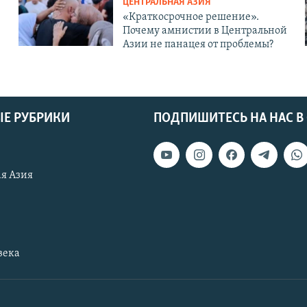
ЦЕНТРАЛЬНАЯ АЗИЯ
«Краткосрочное решение».
Почему амнистии в Центральной
Азии не панацея от проблемы?
Е РУБРИКИ
ПОДПИШИТЕСЬ НА НАС В
я Азия
века