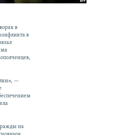
ворах в
конфликта в
вязал
има
ополченцев,
лки», —
е
обеспечением
ела
вражды на
основным