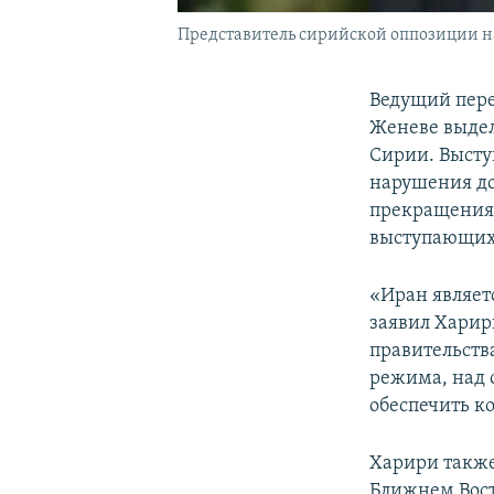
Представитель сирийской оппозиции на
Ведущий пере
Женеве выдел
Сирии. Высту
нарушения до
прекращения 
выступающих 
«Иран являет
заявил Харир
правительств
режима, над 
обеспечить к
Харири такж
Ближнем Вост