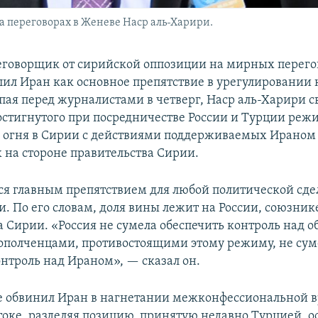
 переговорах в Женеве Наср аль-Харири.
говорщик от сирийской оппозиции на мирных перего
ил Иран как основное препятствие в урегулировании 
пая перед журналистами в четверг, Наср аль-Харири с
стигнутого при посредничестве России и Турции реж
огня в Сирии с действиями поддерживаемых Ираном 
на стороне правительства Сирии.
ся главным препятствием для любой политической сде
и. По его словам, доля вины лежит на России, союзник
а Сирии. «Россия не сумела обеспечить контроль над 
ополченцами, противостоящими этому режиму, не сум
онтроль над Ираном», — сказал он.
е обвинил Иран в нагнетании межконфессиональной 
оке, разделяя позицию, принятую недавно Турцией, 