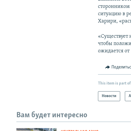
сторонником 
ситуацию в р
Харири, «рас
«Существует 
чтобы положит
ожидается от
Поделить
This item is part of
Новости
А
Вам будет интересно