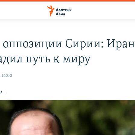
 оппозиции Сирии: Ира
адил путь к миру
 14:03
ся