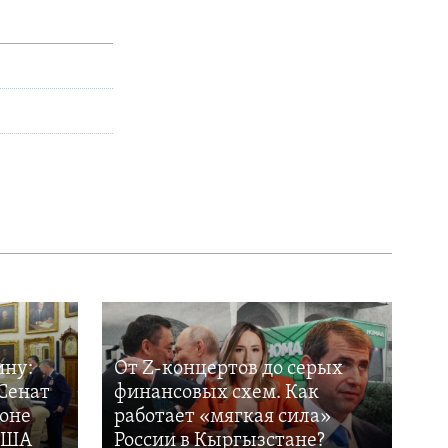
ину:
От Z-концертов до серых
Сенат
финансовых схем. Как
фоне
работает «мягкая сила»
 США
России в Кыргызстане?