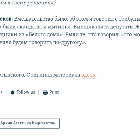
ны в своих решениях?
еков:
Вмешательство было, об этом я говорил с трибун
а были скандалы и митинги. Вмешивались депутаты Ж
дники из «Белого дома». Были те, кто говорил: «это м
наче будем говорить по-другому».
ргызского. Оригинал материала
здесь.
ся
Follow us
Print
Архив Азаттыка Кыргызстан