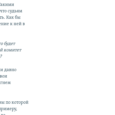
 Такими
что судьям
ь. Как бы
ение к ней в
о будет
ый комитет
?
ни давно
свои
игнем
зы по которой
примеру,