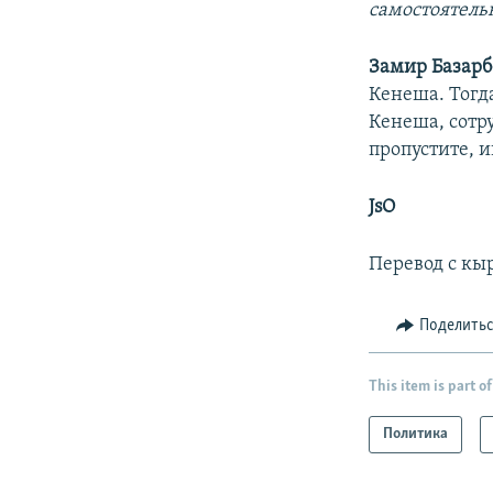
самостоятель
Замир Базарб
Кенеша. Тогд
Кенеша, сотру
пропустите, и
JsO
Перевод с кы
Поделить
This item is part of
Политика