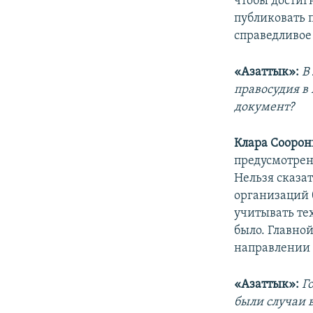
чтобы достиг
публиковать 
справедливое
«Азаттык»:
В
правосудия в 
документ?
Клара Соорон
предусмотрено
Нельзя сказа
организаций 
учитывать те
было. Главно
направлении 
«Азаттык»:
Г
были случаи 