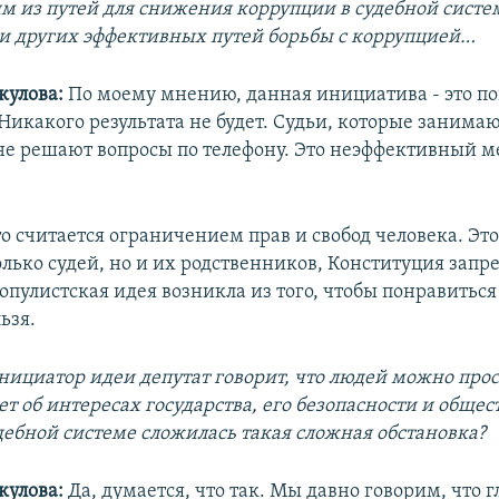
им из путей для снижения коррупции в судебной систе
 ли других эффективных путей борьбы с коррупцией…
кулова:
По моему мнению, данная инициатива - это п
Никакого результата не будет. Судьи, которые занима
не решают вопросы по телефону. Это неэффективный м
то считается ограничением прав и свобод человека. Эт
олько судей, но и их родственников, Конституция запр
опулистская идея возникла из того, чтобы понравиться 
ьзя.
нициатор идеи депутат говорит, что людей можно про
ет об интересах государства, его безопасности и обще
удебной системе сложилась такая сложная обстановка?
кулова:
Да, думается, что так. Мы давно говорим, что 