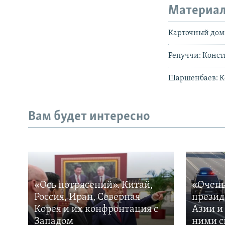
Материал
Карточный дом
Репуччи: Конс
Шаршенбаев: К
Вам будет интересно
«Ось потрясений». Китай,
«Очень
Россия, Иран, Северная
презид
Корея и их конфронтация с
Азии и
Западом
ними с