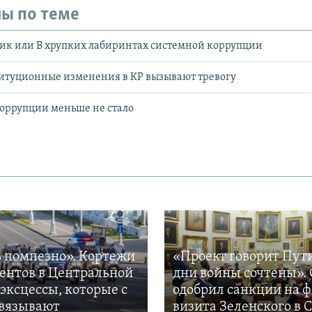
ы по теме
ик или В хрупких лабиринтах системной коррупции
титуционные изменения в КР вызывают тревогу
оррупции меньше не стало
 помпезно». Кортежи
«Проект говорит Пут
ентов в Центральной
дни войны сочтены». 
 эксцессы, которые с
одобрил санкции на 
вязывают
визита Зеленского в