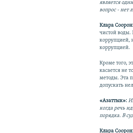
является одн
вопрос - нет
Клара Соорон
чистой воды. 
коррупцией, 
коррупцией.
Кроме того, э
касается не т
методы. Эта п
допускать нел
«Азаттык»:
И
когда речь ид
порядка. В с
Клара Соорон