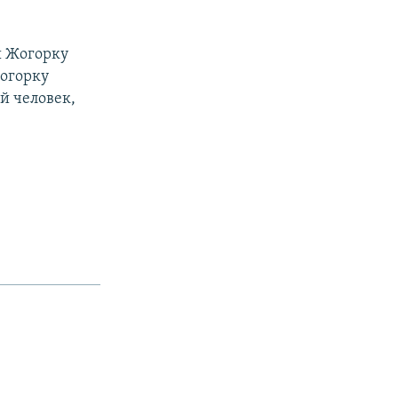
ы Жогорку
огорку
ой человек,