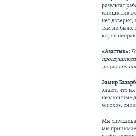
результат ра
инициативами
нет доверия,
там ни было, 
корне неправ
«Азаттык»:
Г
прослушивать
национальной
Замир Базарб
знают, что их
незаконные д
успехов, сни
Мы спрашивае
мы принимаем