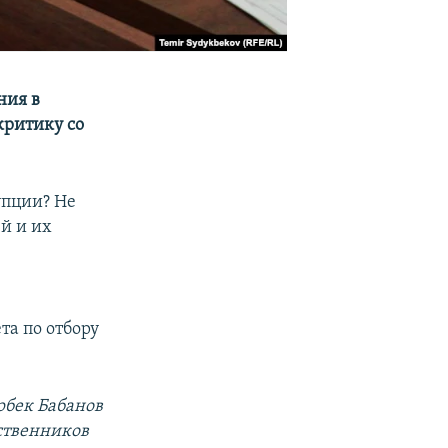
ния в
критику со
упции? Не
й и их
та по отбору
рбек Бабанов
ственников