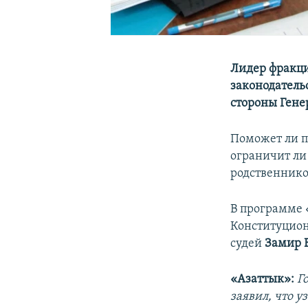
Лидер фракци
законодатель
стороны Гене
Поможет ли п
ограничит ли
родственнико
В программе 
Конституцион
судей
Замир 
«Азаттык»:
Г
заявил, что 