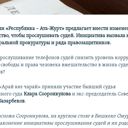
и «Республика – Ата-Журт» предлагает внести измене
ство, чтобы прослушивать судей. Инициатива вызвала 
ральной прокуратуры и ряда правозащитников.
рослушивание телефонов судей снизить уровень корр
 свободы и права человека вмешательство в жизнь суде
в?
«Арай көз чарай» приняли участие бывший судья
ного суда
Клара Сооронкулова
и экс-председатель Сове
Базарбеков
.
оспожа Сооронкулова, на круглом столе в Бишкеке Ому
узаконение инициативы прослушивания судей и их род