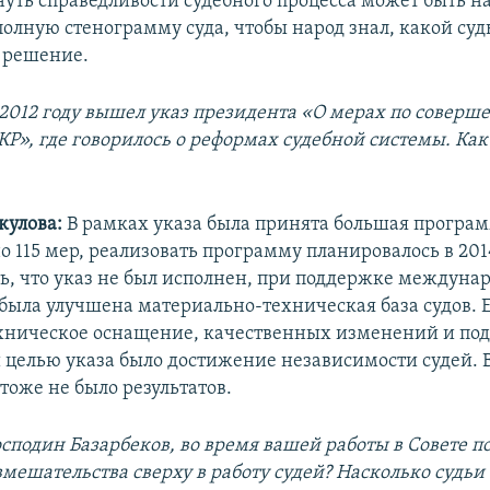
нуть справедливости судебного процесса может быть н
полную стенограмму суда, чтобы народ знал, какой су
 решение.
 2012 году вышел указ президента «О мерах по совер
КР», где говорилось о реформах судебной системы. Как
кулова:
В рамках указа была принята большая програм
 115 мер, реализовать программу планировалось в 201
ть, что указ не был исполнен, при поддержке междуна
была улучшена материально-техническая база судов. 
хническое оснащение, качественных изменений и по
й целью указа было достижение независимости судей. 
тоже не было результатов.
осподин Базарбеков, во время вашей работы в Совете по
вмешательства сверху в работу судей? Насколько судьи