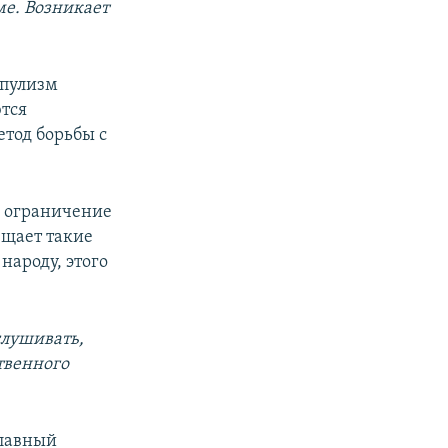
ме. Возникает
опулизм
ются
етод борьбы с
о ограничение
ещает такие
народу, этого
слушивать,
ственного
главный