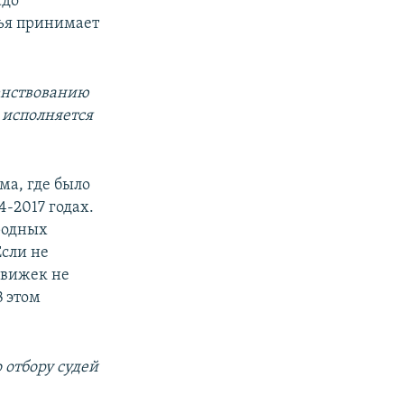
адо
дья принимает
шенствованию
 исполняется
ма, где было
4-2017 годах.
родных
Если не
движек не
В этом
 отбору судей