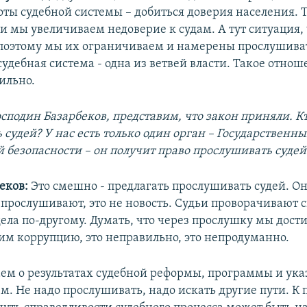
боты судебной системы – добиться доверия населения.
 мы увеличиваем недоверие к судам. А тут ситуация, 
 поэтому мы их ограничиваем и намерены прослушиват
судебная система - одна из ветвей власти. Такое отнош
ильно.
осподин Базарбеков, представим, что закон приняли. Кт
 судей? У нас есть только один орган – Государственн
 безопасности – он получит право прослушивать судей
еков:
Это смешно - предлагать прослушивать судей. О
 прослушивают, это не новость. Судьи проворачивают 
ела по-другому. Думать, что через прослушку мы дост
зим коррупцию, это неправильно, это непродуманно.
м о результатах судебной реформы, программы и ука
. Не надо прослушивать, надо искать другие пути. К 