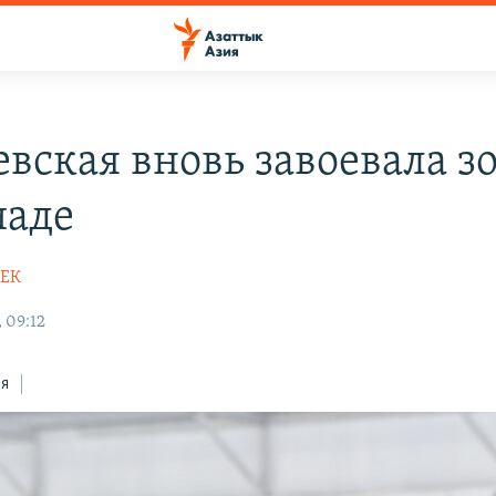
вская вновь завоевала з
иаде
БЕК
 09:12
ся