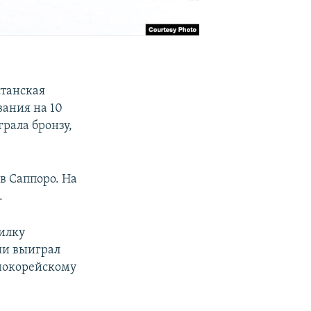
станская
вания на 10
рала бронзу,
в Саппоро. На
.
пилку
ии выиграл
жнокорейскому