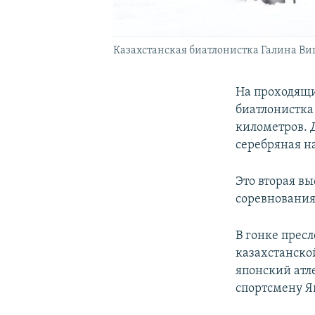
Казахстанская биатлонистка Галина Ви
На проходящи
биатлонистка
километров. 
серебряная н
Это вторая в
соревнования
В гонке прес
казахстанско
японский атл
спортсмену Я