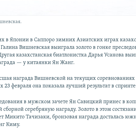
шневская.
х в Японии в Саппоро зимних Азиатских играх казах
 Галина Вишневская выиграла золото в гонке преследо
Другая казахстанская биатлонистка Дарья Усанова выиг
аграда — у китаянки Ян Жанг.
ысшая награда Вишневской на текущих соревнованиях 
х 23 февраля она показала лучший результат в спринте
ледования в мужском зачете Ян Савицкий принес в ко
й сборной серебряную награду. Золото в этом состязан
ет Микито Тачизаки, бронзовая награда досталась ю
нг Киму.