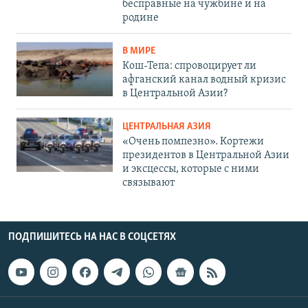
бесправные на чужбине и на
родине
В МИРЕ
Кош-Тепа: спровоцирует ли
афганский канал водный кризис
в Центральной Азии?
ЦЕНТРАЛЬНАЯ АЗИЯ
«Очень помпезно». Кортежи
президентов в Центральной Азии
и эксцессы, которые с ними
связывают
ПОДПИШИТЕСЬ НА НАС В СОЦСЕТЯХ