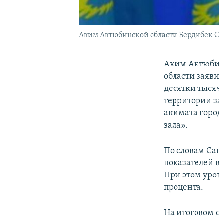
Аким Актюбинской области Бердибек Сап
Аким Актюбин
области заяв
десятки тыся
территории з
акимата горо
зала».
По словам Са
показателей в
При этом уро
процента.
На итоговом 