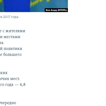
 2017 года.
е с жителями
ми местами
на
ей политики
де большего
ских
очих мест.
го года — 4,8
очередно