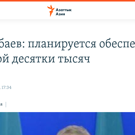
баев: планируется обесп
ой десятки тысяч
 17:34
ся