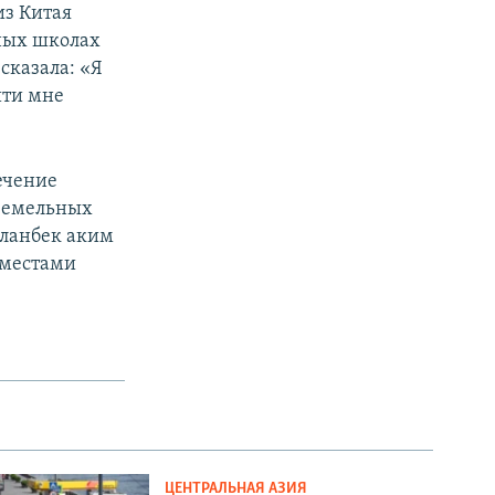
из Китая
тных школах
сказала: «Я
йти мне
ечение
 земельных
рланбек аким
 местами
ЦЕНТРАЛЬНАЯ АЗИЯ