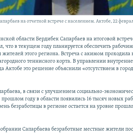
арбаев на отчетной встрече с населением. Актобе, 22 февраля
ской области Бердибек Сапарбаев на итоговой встреч
ил, что в текущем году планируется обеспечить рабочи
ч жителей этого региона. Встреча с акимом проходила 
агородного теннисного корта. В управлении внутренн
да Актобе это решение объяснили «отсутствием в горо
парбаева, в связи с улучшением социально-экономиче
 прошлом году в области появились 16 тысяч новых раб
вень безработицы в регионе остается на уровне прошло
собрании Сапарбаева безработные местные жители по