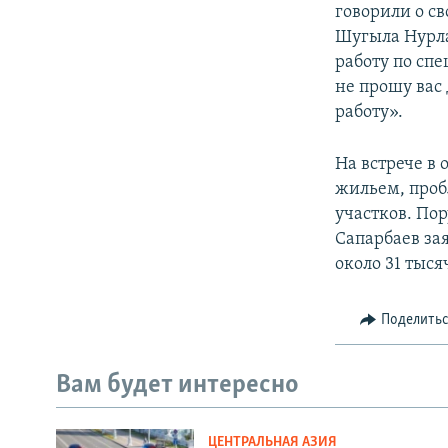
говорили о с
Шугыла Нурла
работу по спе
не прошу вас 
работу».
На встрече в
жильем, проб
участков. По
Сапарбаев за
около 31 тыся
Поделить
Вам будет интересно
ЦЕНТРАЛЬНАЯ АЗИЯ