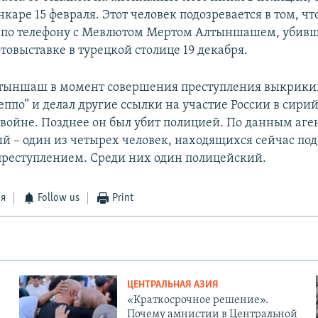
каре 15 февраля. Этот человек подозревается в том, чт
л по телефону с Мевлютом Мертом Алтыншашем, убив
товыставке в турецкой столице 19 декабря.
тыншаш в момент совершения преступления выкрики
еппо” и делал другие ссылки на участие России в сири
войне. Позднее он был убит полицией. По данным аге
й – один из четырех человек, находящихся сейчас под
 преступлением. Среди них один полицейский.
ся
Follow us
Print
ЦЕНТРАЛЬНАЯ АЗИЯ
«Краткосрочное решение».
Почему амнистии в Центральной