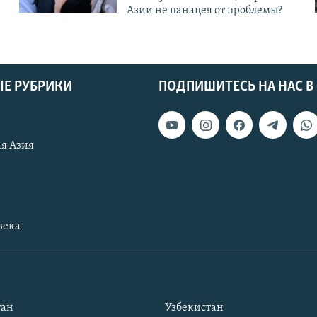
Азии не панацея от проблемы?
Е РУБРИКИ
ПОДПИШИТЕСЬ НА НАС В
я Азия
века
тан
Узбекистан