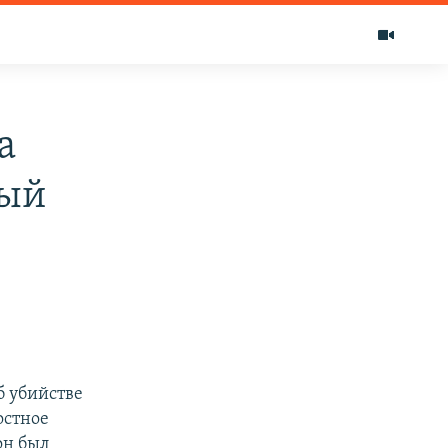
а
вый
б убийстве
остное
он был