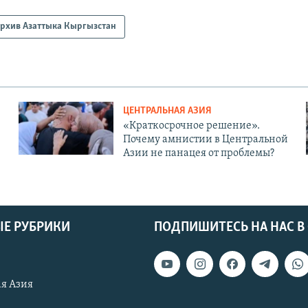
рхив Азаттыка Кыргызстан
ЦЕНТРАЛЬНАЯ АЗИЯ
«Краткосрочное решение».
Почему амнистии в Центральной
Азии не панацея от проблемы?
Е РУБРИКИ
ПОДПИШИТЕСЬ НА НАС В
я Азия