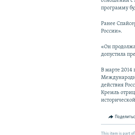
отношений с 
программу буд
Ранее Спайсе
России».
«Он продолжа
допустила пр
В марте 2014
Международн
действия Рос
Кремль отриц
исторической
Поделить
This item is part of