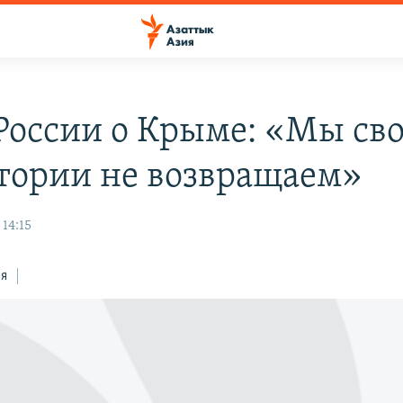
оссии о Крыме: «Мы св
тории не возвращаем»
 14:15
ся