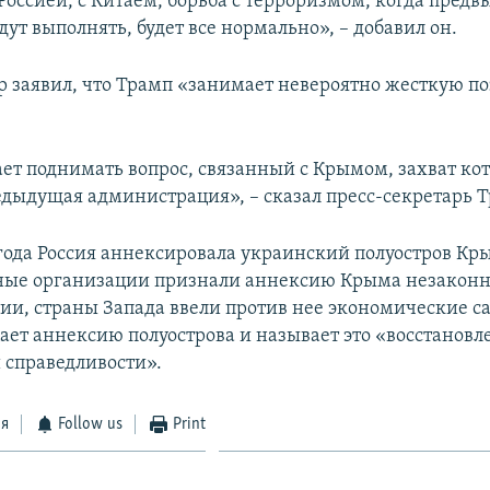
Россией, с Китаем, борьба с терроризмом, когда пред
ут выполнять, будет все нормально», – добавил он.
р заявил, что Трамп «занимает невероятно жесткую п
ет поднимать вопрос, связанный с Крымом, захват ко
едыдущая администрация», – сказал пресс-секретарь 
 года Россия аннексировала украинский полуостров Кр
ые организации признали аннексию Крыма незаконн
сии, страны Запада ввели против нее экономические с
ает аннексию полуострова и называет это «восстанов
 справедливости».
ся
Follow us
Print