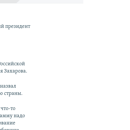
ий президент
Российской
я Захарова.
 назвал
ю страны.
 что-то
рамму надо
ование