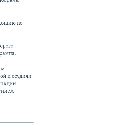
выборную
озицию по
торого
Трампа.
ым.
ой и осудили
анкции.
лением