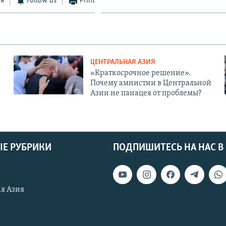
ся
Follow us
Print
ЦЕНТРАЛЬНАЯ АЗИЯ
«Краткосрочное решение».
Почему амнистии в Центральной
Азии не панацея от проблемы?
Е РУБРИКИ
ПОДПИШИТЕСЬ НА НАС В
я Азия