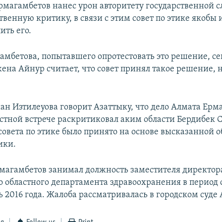
Ермагамбетов нанес урон авторитету государственной 
венную критику, в связи с этим совет по этике якобы 
ить его.
амбетова, попытавшего опротестовать это решение, сег
жена Айнур считает, что совет принял такое решение, 
ан Изтилеуова говорит Азаттыку, что дело Алмата Ерм
астной встрече раскритиковал аким области Бердибек 
совета по этике было принято на основе высказанной 
ики.
магамбетов занимал должность заместителя директор
 областного департамента здравоохранения в период с
ь 2016 года. Жалоба рассматривалась в городском суде 