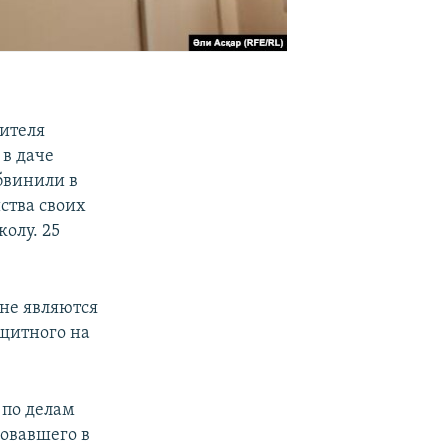
тителя
 в даче
бвинили в
йства своих
олу. 25
«не являются
ащитного на
 по делам
овавшего в