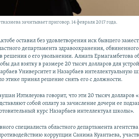
казиева зачитывает приговор. 14 февраля 2017 года.
Актобе оставил без удовлетворения иск бывшего замес
ластного департамента здравоохранения, обвиненного
ив решения о его увольнении. Алмата Ермагамбетова о
кобы дал взятку в размере 20 тысяч долларов для устро
зарбаев Университет и Назарбаев интеллектуальную шк
по этике принял решение снять его с должности.
аушан Изтилеуова говорит, что эти 20 тысяч долларов 
дставляют собой оплату за зачисление дочери ее подз
отовительный курс Назарбаев интеллектуал школы».
авного специалиста областного департамента агентства
противодействию коррупции Санима Куантаева, участв