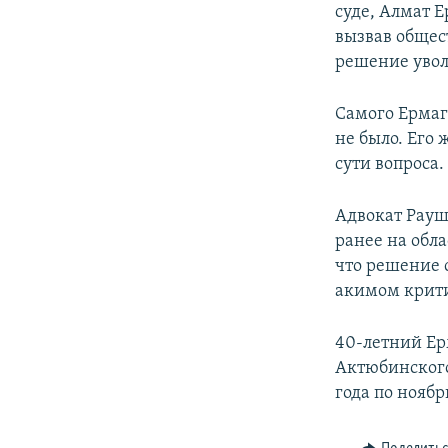
суде, Алмат 
вызвав общест
решение увол
Самого Ермаг
не было. Его 
сути вопроса.
Адвокат Рауш
ранее на обл
что решение 
акимом крит
40-летний Ер
Актюбинского
года по ноябр