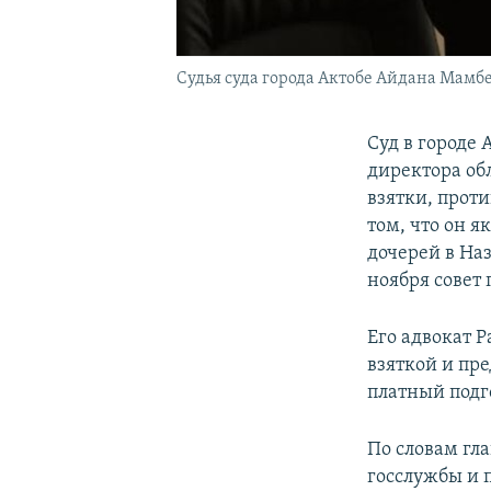
Судья суда города Актобе Айдана Мамбет
Суд в городе 
директора об
взятки, прот
том, что он я
дочерей в На
ноября совет 
Его адвокат Р
взяткой и пре
платный подг
По словам гл
госслужбы и 