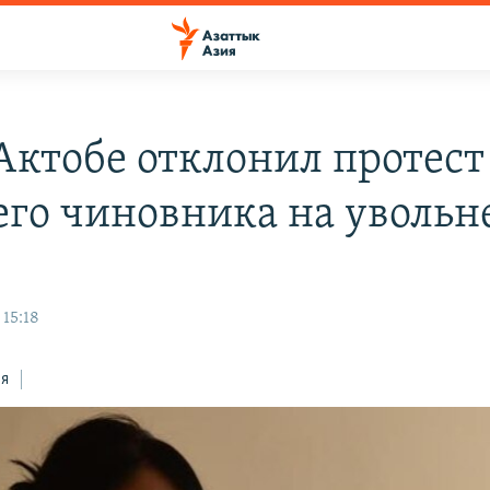
 Актобе отклонил протест
го чиновника на увольн
 15:18
ся