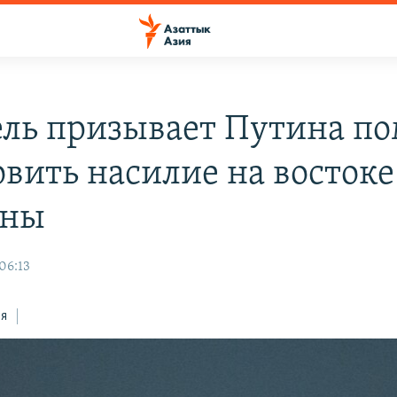
ль призывает Путина по
овить насилие на востоке
ины
06:13
ся