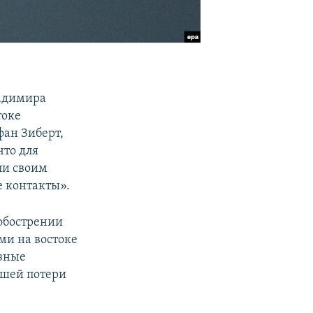
ладимира
токе
фан Зиберт,
что для
ли своим
 контакты».
 обострении
и на востоке
езные
кшей потери