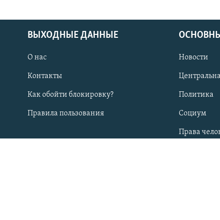
ВЫХОДНЫЕ ДАННЫЕ
ОСНОВНЫ
О нас
Новости
ПОДПИШИТЕСЬ НА НАС В СОЦСЕТЯХ
Контакты
Центральна
Как обойти блокировку?
Политика
Правила пользования
Социум
Все сайты РСЕ/РС
Права чело
СТРАНЫ РЕГИОНА
Казахстан
Таджикис
Кыргызстан
Туркменис