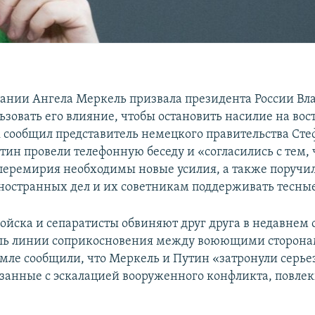
ании Ангела Меркель призвала президента России В
ьзовать его влияние, чтобы остановить насилие на вос
 сообщил представитель немецкого правительства Сте
ин провели телефонную беседу и «согласились с тем, 
перемирия необходимы новые усилия, а также поручи
остранных дел и их советникам поддерживать тесные
ойска и сепаратисты обвиняют друг друга в недавнем
ль линии соприкосновения между воюющими сторонам
емле сообщили, что Меркель и Путин «затронули серь
занные с эскалацией вооруженного конфликта, повле