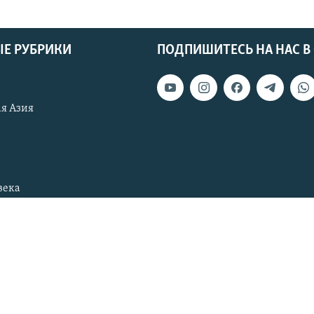
Е РУБРИКИ
ПОДПИШИТЕСЬ НА НАС В
я Азия
века
тан
Узбекистан
тан