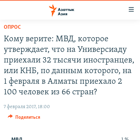
Доступность
ссылок
Вернуться
ОПРОС
к
ЦЕНТРАЛЬНАЯ АЗИЯ
Кому верите: МВД, которое
основному
НОВОСТИ
КАЗАХСТАН
содержанию
утверждает, что на Универсиаду
ВОЙНА В УКРАИНЕ
Вернутся
КЫРГЫЗСТАН
приехали 32 тысячи иностранцев,
к
НА ДРУГИХ ЯЗЫКАХ
УЗБЕКИСТАН
или КНБ, по данным которого, на
главной
ТАДЖИКИСТАН
ҚАЗАҚША
навигации
1 февраля в Алматы приехало 2
ПОДПИШИТЕСЬ НА НАС В СОЦСЕТЯХ
Вернутся
КЫРГЫЗЧА
100 человек из 66 стран?
к
ЎЗБЕКЧА
поиску
7 февраля 2017, 18:00
ТОҶИКӢ
Все сайты РСЕ/РС
Поделиться
TÜRKMENÇE
МВД
1 %