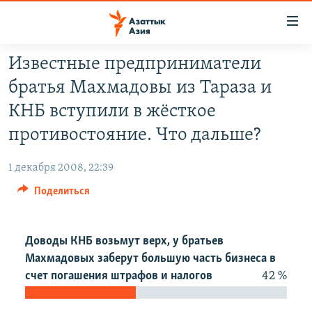
Доступность
ссылок
Вернуться
Известные предприниматели
к
ЦЕНТРАЛЬНАЯ АЗИЯ
братья Махмадовы из Тараза и
основному
НОВОСТИ
КАЗАХСТАН
содержанию
КНБ вступили в жёсткое
ВОЙНА В УКРАИНЕ
Вернутся
КЫРГЫЗСТАН
противостояние. Что дальше?
к
НА ДРУГИХ ЯЗЫКАХ
УЗБЕКИСТАН
главной
1 декабря 2008, 22:39
ТАДЖИКИСТАН
ҚАЗАҚША
навигации
ПОДПИШИТЕСЬ НА НАС В СОЦСЕТЯХ
Поделиться
Вернутся
КЫРГЫЗЧА
к
ЎЗБЕКЧА
поиску
Доводы КНБ возьмут верх, у братьев
ТОҶИКӢ
Все сайты РСЕ/РС
Махмадовых заберут большую часть бизнеса в
счет погашения штрафов и налогов
42 %
TÜRKMENÇE