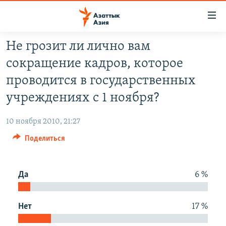
Доступность
ссылок
Вернуться
Не грозит ли лично вам
к
ЦЕНТРАЛЬНАЯ АЗИЯ
сокращение кадров, которое
основному
НОВОСТИ
КАЗАХСТАН
содержанию
проводится в государственных
ВОЙНА В УКРАИНЕ
Вернутся
КЫРГЫЗСТАН
учреждениях с 1 ноября?
к
НА ДРУГИХ ЯЗЫКАХ
УЗБЕКИСТАН
главной
10 ноября 2010, 21:27
ТАДЖИКИСТАН
ҚАЗАҚША
навигации
ПОДПИШИТЕСЬ НА НАС В СОЦСЕТЯХ
Поделиться
Вернутся
КЫРГЫЗЧА
к
ЎЗБЕКЧА
поиску
Да
6 %
ТОҶИКӢ
Все сайты РСЕ/РС
TÜRKMENÇE
Нет
17 %