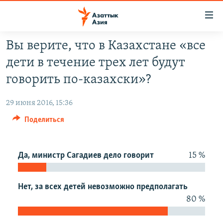
Доступность
ссылок
Вернуться
Вы верите, что в Казахстане «все
к
ЦЕНТРАЛЬНАЯ АЗИЯ
дети в течение трех лет будут
основному
НОВОСТИ
КАЗАХСТАН
содержанию
говорить по-казахски»?
ВОЙНА В УКРАИНЕ
Вернутся
КЫРГЫЗСТАН
к
29 июня 2016, 15:36
НА ДРУГИХ ЯЗЫКАХ
УЗБЕКИСТАН
главной
Поделиться
ТАДЖИКИСТАН
ҚАЗАҚША
навигации
ПОДПИШИТЕСЬ НА НАС В СОЦСЕТЯХ
Вернутся
КЫРГЫЗЧА
к
Да, министр Сагадиев дело говорит
15 %
ЎЗБЕКЧА
поиску
ТОҶИКӢ
Все сайты РСЕ/РС
Нет, за всех детей невозможно предполагать
TÜRKMENÇE
80 %