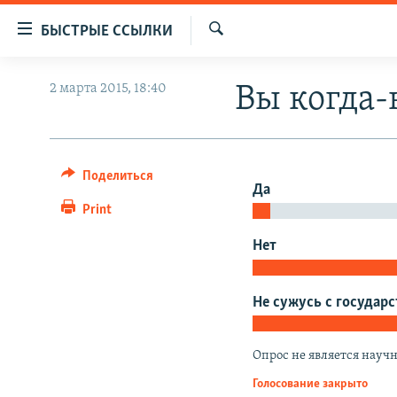
Доступность
БЫСТРЫЕ ССЫЛКИ
ссылок
Искать
Вернуться
ЦЕНТРАЛЬНАЯ АЗИЯ
2 марта 2015, 18:40
Вы когда-
к
НОВОСТИ
КАЗАХСТАН
основному
содержанию
ВОЙНА В УКРАИНЕ
КЫРГЫЗСТАН
Вернутся
НА ДРУГИХ ЯЗЫКАХ
УЗБЕКИСТАН
Поделиться
к
Да
главной
ТАДЖИКИСТАН
ҚАЗАҚША
Print
навигации
КЫРГЫЗЧА
Нет
Вернутся
к
ЎЗБЕКЧА
поиску
Не сужусь с государ
ТОҶИКӢ
TÜRKMENÇE
Опрос не является науч
Голосование закрыто