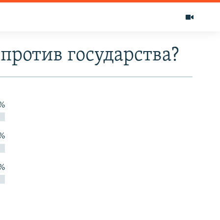
против государства?
 %
 %
 %