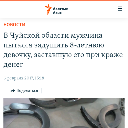
Доступность
ссылок
Вернуться
НОВОСТИ
к
ЦЕНТРАЛЬНАЯ АЗИЯ
В Чуйской области мужчина
основному
НОВОСТИ
КАЗАХСТАН
содержанию
пытался задушить 8-летнюю
ВОЙНА В УКРАИНЕ
Вернутся
КЫРГЫЗСТАН
девочку, заставшую его при краже
к
НА ДРУГИХ ЯЗЫКАХ
УЗБЕКИСТАН
денег
главной
ТАДЖИКИСТАН
ҚАЗАҚША
навигации
ПОДПИШИТЕСЬ НА НАС В СОЦСЕТЯХ
6 февраля 2017, 15:18
Вернутся
КЫРГЫЗЧА
к
Поделиться
ЎЗБЕКЧА
поиску
ТОҶИКӢ
Все сайты РСЕ/РС
TÜRKMENÇE