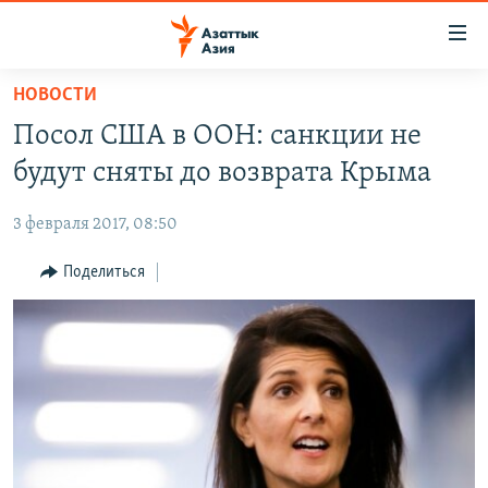
Доступность
ссылок
Вернуться
НОВОСТИ
к
ЦЕНТРАЛЬНАЯ АЗИЯ
Посол США в ООН: санкции не
основному
НОВОСТИ
КАЗАХСТАН
содержанию
будут сняты до возврата Крыма
ВОЙНА В УКРАИНЕ
Вернутся
КЫРГЫЗСТАН
к
3 февраля 2017, 08:50
НА ДРУГИХ ЯЗЫКАХ
УЗБЕКИСТАН
главной
Поделиться
ТАДЖИКИСТАН
ҚАЗАҚША
навигации
ПОДПИШИТЕСЬ НА НАС В СОЦСЕТЯХ
Вернутся
КЫРГЫЗЧА
к
ЎЗБЕКЧА
поиску
ТОҶИКӢ
Все сайты РСЕ/РС
TÜRKMENÇE