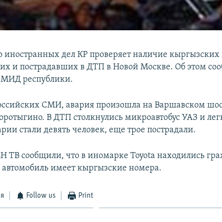
 иностранных дел КР проверяет наличие кыргызских
их и пострадавших в ДТП в Новой Москве. Об этом со
 МИД республики.
ссийских СМИ, авария произошла на Варшавском шосс
оротыгино. В ДТП столкнулись микроавтобус УАЗ и легк
рии стали девять человек, еще трое пострадали.
Н ТВ сообщили, что в иномарке Toyota находились гр
 автомобиль имеет кыргызские номера.
ся
Follow us
Print