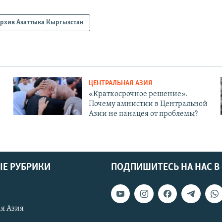
рхив Азаттыка Кыргызстан
ЦЕНТРАЛЬНАЯ АЗИЯ
«Краткосрочное решение».
Почему амнистии в Центральной
Азии не панацея от проблемы?
Е РУБРИКИ
ПОДПИШИТЕСЬ НА НАС В
я Азия