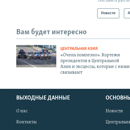
This item is part of
Новости
А
Вам будет интересно
ЦЕНТРАЛЬНАЯ АЗИЯ
«Очень помпезно». Кортежи
президентов в Центральной
Азии и эксцессы, которые с ними
связывают
ВЫХОДНЫЕ ДАННЫЕ
ОСНОВНЫ
О нас
Новости
Контакты
Центральна