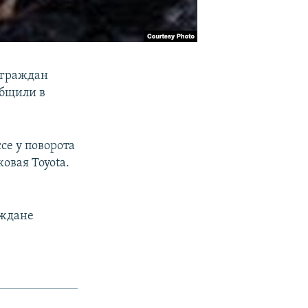
 граждан
общили в
е у поворота
овая Toyota.
аждане