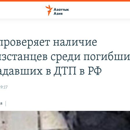
роверяет наличие
зстанцев среди погибши
адавших в ДТП в РФ
9:17
ся