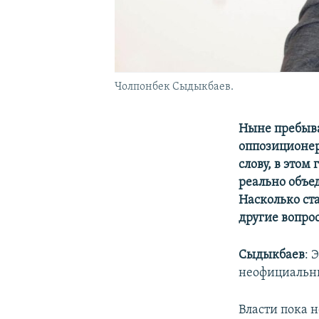
Чолпонбек Сыдыкбаев.
Ныне пребыв
оппозиционер
слову, в это
реально объе
Насколько ст
другие вопро
Сыдыкбаев
: 
неофициальн
Власти пока 