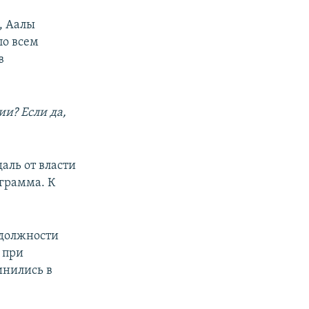
, Аалы
по всем
в
и? Если да,
даль от власти
ограмма. К
 должности
 при
инились в