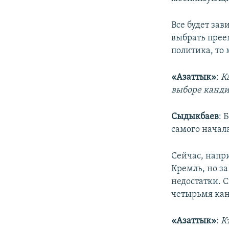
Все будет зав
выбрать прее
политика, то
«Азаттык»
:
К
выборе канди
Сыдыкбаев
: 
самого начала
Сейчас, напр
Кремль, но за
недостатки. 
четырьмя кан
«Азаттык»
:
К