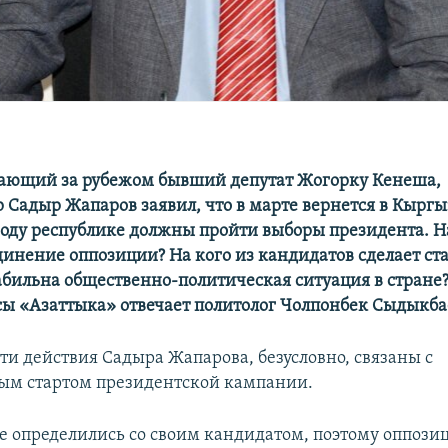
ающий за рубежом бывший депутат Жогорку Кенеша,
 Садыр Жапаров заявил, что в марте вернется в Кыргы
м году республике должны пройти выборы президента. 
динение оппозиции? На кого из кандидатов сделает ста
абильна общественно-политическая ситуация в стране?
сы «Азаттыка» отвечает политолог Чолпонбек Сыдыкба
Эти действия Садыра Жапарова, безусловно, связаны с
ым стартом президентской кампании.
не определились со своим кандидатом, поэтому оппози