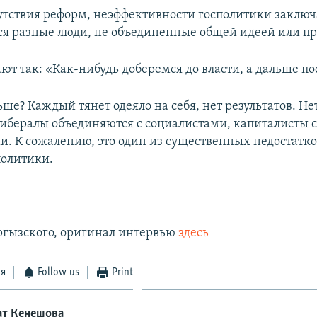
тствия реформ, неэффективности госполитики заключа
ся разные люди, не объединенные общей идеей или п
ют так: «Как-нибудь доберемся до власти, а дальше п
ьше? Каждый тянет одеяло на себя, нет результатов. Не
ибералы объединяются с социалистами, капиталисты 
. К сожалению, это один из существенных недостатк
олитики.
ргызского, оригинал интервью
здесь
ся
Follow us
Print
ат Кенешова