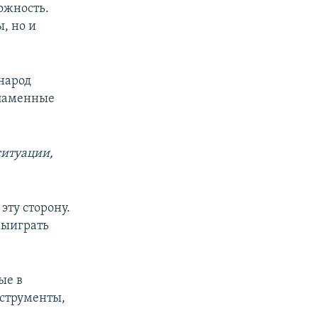
можность.
, но и
 народ
 пламенные
ситуации,
эту сторону.
выиграть
ые в
нструменты,