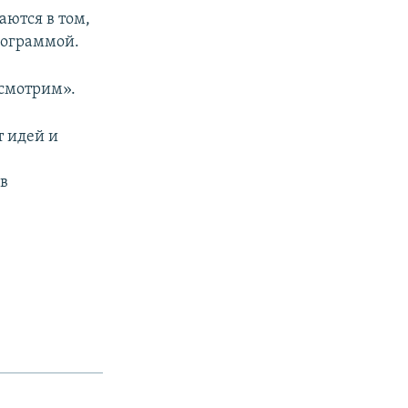
ются в том,
рограммой.
осмотрим».
т идей и
с
ов