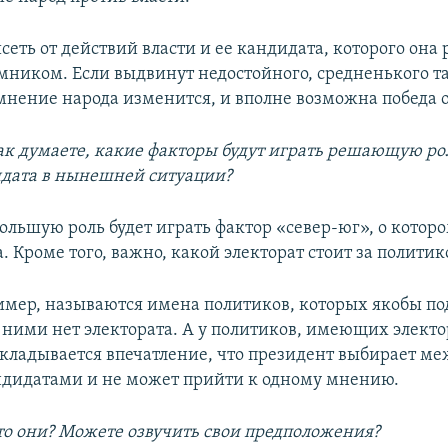
исеть от действий власти и ее кандидата, которого она
мником. Если выдвинут недостойного, средненького т
 мнение народа изменится, и вполне возможна победа 
ак думаете, какие факторы будут играть решающую ро
дата в нынешней ситуации?
Большую роль будет играть фактор «север-юг», о которо
. Кроме того, важно, какой электорат стоит за политик
имер, называются имена политиков, которых якобы п
 ними нет электората. А у политиков, имеющих электор
Складывается впечатление, что президент выбирает ме
дидатами и не может прийти к одному мнению.
то они? Можете озвучить свои предположения?