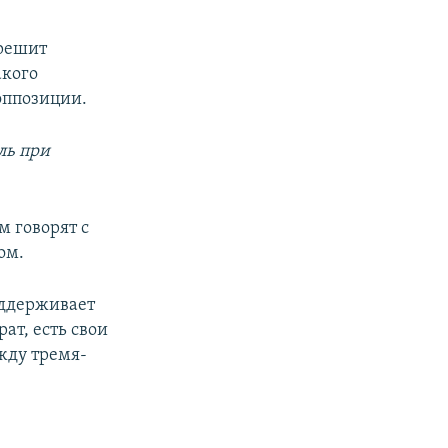
 решит
акого
оппозиции.
ль при
м говорят с
ом.
оддерживает
ат, есть свои
жду тремя-