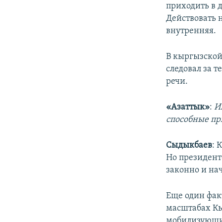
приходить в д
Действовать 
внутренняя.
В кыргызской
следовал за т
речи.
«Азаттык»
:
И
способные пр
Сыдыкбаев
: 
Но президент
законно и нач
Еще один фак
масштабах Кы
мобилизующие