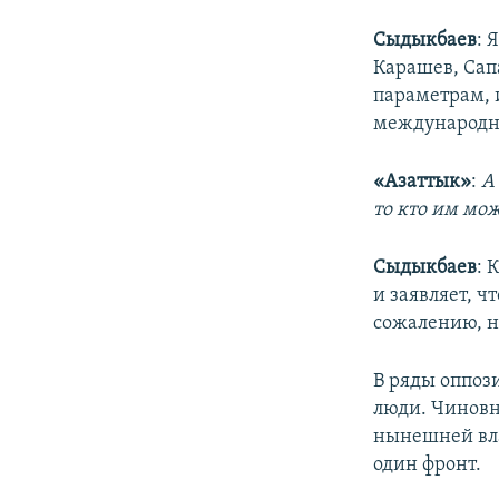
Сыдыкбаев
: 
Карашев, Сап
параметрам, 
международн
«Азаттык»
:
А
то кто им мож
Сыдыкбаев
: 
и заявляет, ч
сожалению, н
В ряды оппоз
люди. Чиновн
нынешней вла
один фронт.