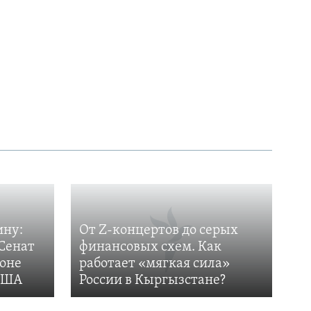
ину:
От Z-концертов до серых
Сенат
финансовых схем. Как
фоне
работает «мягкая сила»
 США
России в Кыргызстане?