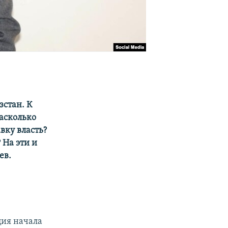
зстан. К
Насколько
вку власть?
 На эти и
ев.
ция начала