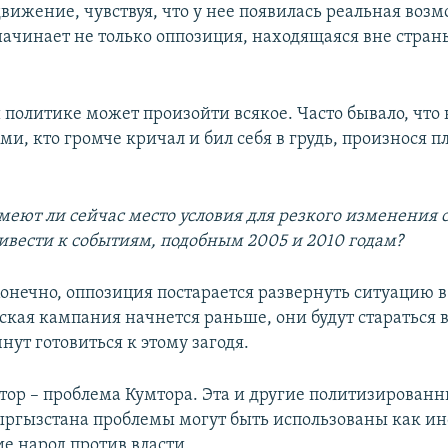
вижение, чувствуя, что у нее появилась реальная воз
начинает не только оппозиция, находящаяся вне страны
 политике может произойти всякое. Часто бывало, что
еми, кто громче кричал и бил себя в грудь, произнося
меют ли сейчас место условия для резкого изменения 
ивести к событиям, подобным 2005 и 2010 годам?
Конечно, оппозиция постарается развернуть ситуацию в 
ская кампания начнется раньше, они будут стараться 
нут готовиться к этому загодя.
тор – проблема Кумтора. Эта и другие политизированн
ргызстана проблемы могут быть использованы как и
 народ против власти.