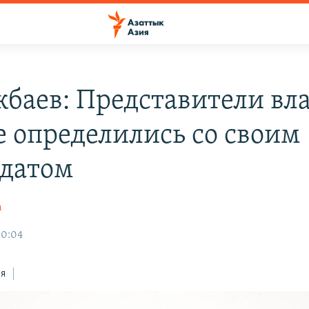
баев: Представители вл
е определились со своим
датом
а
10:04
ся