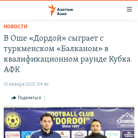
Доступность
ссылок
Вернуться
НОВОСТИ
к
ЦЕНТРАЛЬНАЯ АЗИЯ
В Оше «Дордой» сыграет с
основному
НОВОСТИ
КАЗАХСТАН
содержанию
туркменском «Балканом» в
ВОЙНА В УКРАИНЕ
Вернутся
КЫРГЫЗСТАН
квалификационном раунде Кубка
к
НА ДРУГИХ ЯЗЫКАХ
УЗБЕКИСТАН
АФК
главной
ТАДЖИКИСТАН
ҚАЗАҚША
навигации
ПОДПИШИТЕСЬ НА НАС В СОЦСЕТЯХ
31 января 2017, 09:46
Вернутся
КЫРГЫЗЧА
к
Поделиться
ЎЗБЕКЧА
поиску
ТОҶИКӢ
Все сайты РСЕ/РС
TÜRKMENÇE