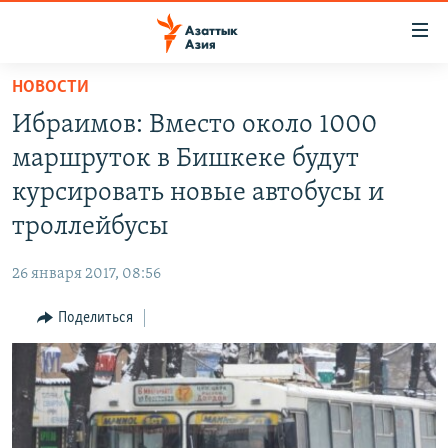
Доступность
ссылок
Вернуться
НОВОСТИ
к
ЦЕНТРАЛЬНАЯ АЗИЯ
Ибраимов: Вместо около 1000
основному
НОВОСТИ
КАЗАХСТАН
содержанию
маршруток в Бишкеке будут
ВОЙНА В УКРАИНЕ
Вернутся
КЫРГЫЗСТАН
курсировать новые автобусы и
к
НА ДРУГИХ ЯЗЫКАХ
УЗБЕКИСТАН
троллейбусы
главной
ТАДЖИКИСТАН
ҚАЗАҚША
навигации
ПОДПИШИТЕСЬ НА НАС В СОЦСЕТЯХ
26 января 2017, 08:56
Вернутся
КЫРГЫЗЧА
к
Поделиться
ЎЗБЕКЧА
поиску
ТОҶИКӢ
Все сайты РСЕ/РС
TÜRKMENÇE