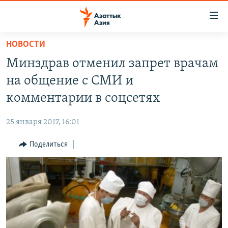
Доступность
ссылок
Вернуться
НОВОСТИ
к
ЦЕНТРАЛЬНАЯ АЗИЯ
Минздрав отменил запрет врачам
основному
НОВОСТИ
КАЗАХСТАН
содержанию
на общение с СМИ и
ВОЙНА В УКРАИНЕ
Вернутся
КЫРГЫЗСТАН
комментарии в соцсетях
к
НА ДРУГИХ ЯЗЫКАХ
УЗБЕКИСТАН
главной
25 января 2017, 16:01
ТАДЖИКИСТАН
ҚАЗАҚША
навигации
ПОДПИШИТЕСЬ НА НАС В СОЦСЕТЯХ
Вернутся
Поделиться
КЫРГЫЗЧА
к
ЎЗБЕКЧА
поиску
ТОҶИКӢ
Все сайты РСЕ/РС
TÜRKMENÇE