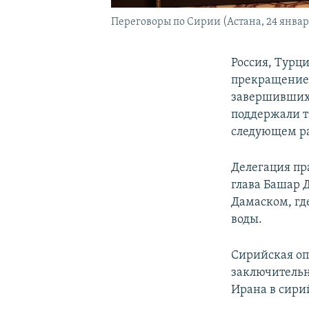
Переговоры по Сирии (Астана, 24 январ
Россия, Турц
прекращением
завершившихс
поддержали т
следующем ра
Делегация пр
глава Башар 
Дамаском, гд
воды.
Сирийская опп
заключительн
Ирана в сири