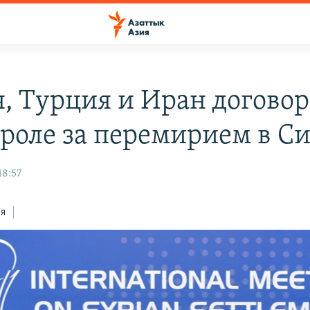
я, Турция и Иран догово
троле за перемирием в С
18:57
ся