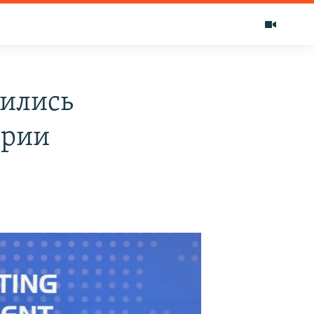
рились
ирии