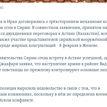
я).
ия и Иран договорились о трёхстороннем механизме ко
 огня в Сирии. В совместном заявлении, принятом н
я двухдневных переговорах в Астане (Казахстан), все
акже участие представителей сирийской вооружённой
унде мирных консультаций - 8 февраля в Женеве.
авительства Сирии сочла встречу в Астане успешной, о
Джаафари заявил, что наступление армии в районе Вад
е повстанцы по-прежнему контролируют основные зап
озиция выразила недовольство в связи с тем, что в
ым коммюнике, поскольку в нём не определена военн
йском конфликте.