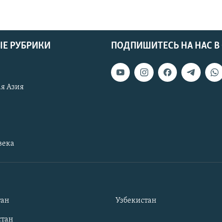
Е РУБРИКИ
ПОДПИШИТЕСЬ НА НАС В
я Азия
века
тан
Узбекистан
тан