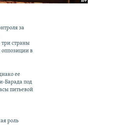
нтроля за
а
 три страны
 оппозиции в
днако ее
и-Барада под
асы питьевой
ая роль