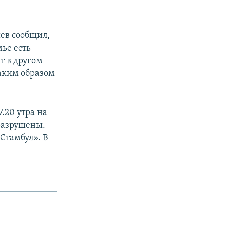
ев сообщил,
ье есть
т в другом
Каким образом
.20 утра на
 разрушены.
Стамбул». В