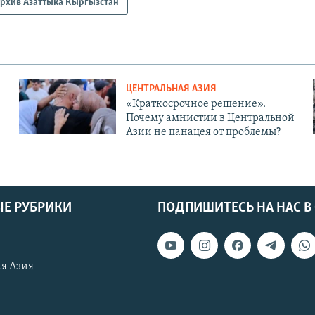
рхив Азаттыка Кыргызстан
ЦЕНТРАЛЬНАЯ АЗИЯ
«Краткосрочное решение».
Почему амнистии в Центральной
Азии не панацея от проблемы?
Е РУБРИКИ
ПОДПИШИТЕСЬ НА НАС В
я Азия