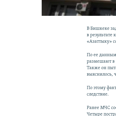
В Бишкеке за
в результате
«Азаттыку» с
По ее данным
размешают в 
Также он пыт
выяснилось, 
По этому факт
следствие.
Ранее МЧС со
Четыре постр