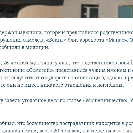
держан мужчина, который представился родственник
 крушения самолета «Боинг» близ аэропорта «Манас». О
ообщили в милиции.
, 26-летний мужчина, узнав, что родственников поги
гостинице «Семетей», представился чужим именем и о
ался получить от государства компенсацию, однако пр
что они не имеет никакого отношения к погибшим.
у завели уголовное дело по статье «Мошенничество» У
общал, что большинство пострадавших находится у ро
адавших семьи, всего 20 человек, размещены в гости