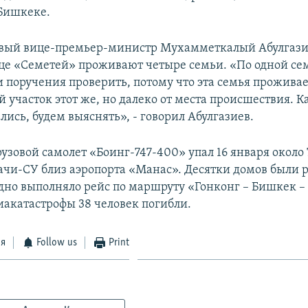
Бишкеке.
рвый вице-премьер-министр Мухамметкалый Абулгази
ице «Семетей» проживают четыре семьи. «По одной сем
и поручения проверить, потому что эта семья проживае
й участок этот же, но далеко от места происшествия. 
лись, будем выяснять», - говорил Абулгазиев.
зовой самолет «Боинг-747-400» упал 16 января около 7
Дачи-СУ близ аэропорта «Манас». Десятки домов были
дно выполняло рейс по маршруту «Гонконг – Бишкек – 
виакатастрофы 38 человек погибли.
ся
Follow us
Print