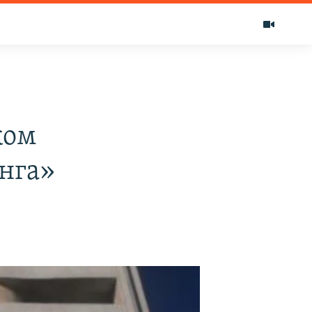
ком
нга»