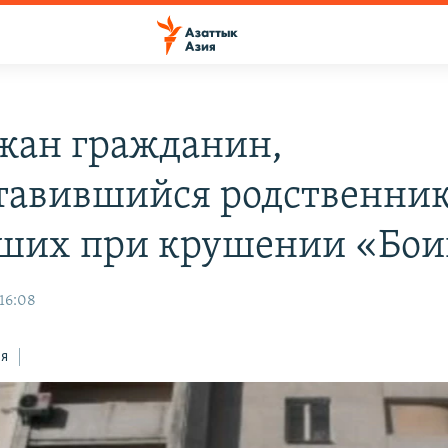
жан гражданин,
тавившийся родственни
ших при крушении «Бои
 16:08
ся