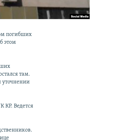
ом погибших
б этом
бших
стался там.
и уточнении
К КР. Ведется
дственников.
нице