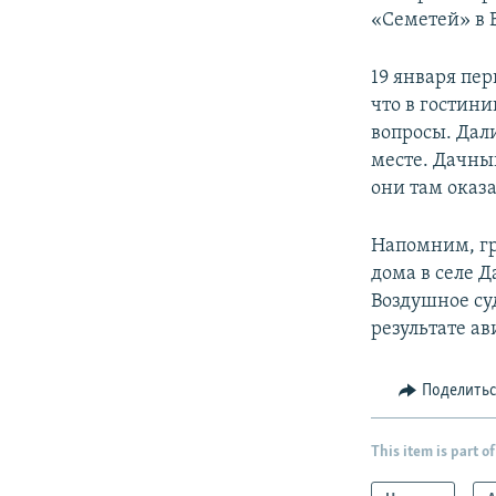
«Семетей» в 
19 января пе
что в гостин
вопросы. Дал
месте. Дачны
они там оказа
Напомним, гру
дома в селе 
Воздушное су
результате а
Поделить
This item is part of