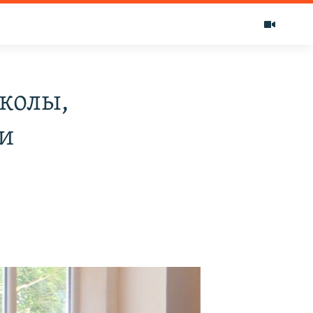
колы,
 и