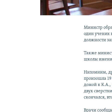
Министр обра
один ученик в
должности за
Также минист
школы имени 
Напомним, др
произошла 19
домой к К.А.,
двух сверстн
скончался, в
Врачи сообща