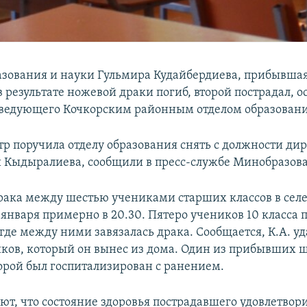
зования и науки Гульмира Кудайбердиева, прибывшая 
 результате ножевой драки погиб, второй пострадал, о
ведующего Кочкорским районным отделом образовани
р поручила отделу образования снять с должности ди
Кыдыралиева, сообщили в пресс-службе Минобразов
ака между шестью учениками старших классов в селе
 января примерно в 20.30. Пятеро учеников 10 класса
 где между ними завязалась драка. Сообщается, К.А. 
иков, который он вынес из дома. Один из прибывших 
торой был госпитализирован с ранением.
ют, что состояние здоровья пострадавшего удовлетвор