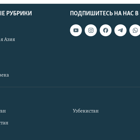
Е РУБРИКИ
ПОДПИШИТЕСЬ НА НАС В
я Азия
века
тан
Узбекистан
тан