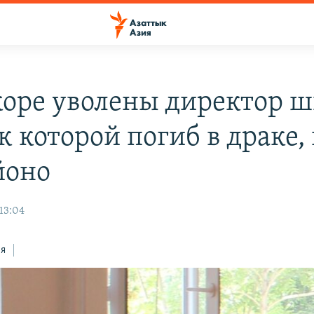
коре уволены директор ш
 которой погиб в драке,
йоно
13:04
ся