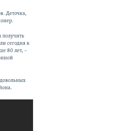
в. Деточка,
ионер.
м получить
ли сегодня к
е 80 лет, –
онной
недовольных
йона.