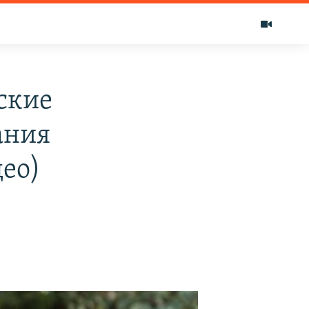
ские
ания
ео)