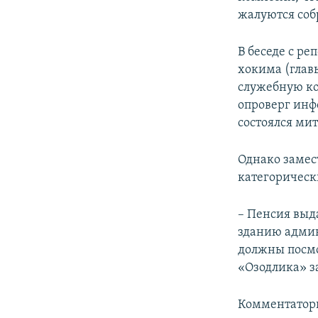
жалуются соб
В беседе с р
хокима (главы
служебную ко
опроверг инф
состоялся ми
Однако замес
категорическ
– Пенсия выд
зданию админ
должны посмот
«Озодлика» з
Комментаторы