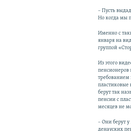
– Пусть выда
Но когда мы 
Именно с так
января на вид
группой «Сто
Из этого виде
пенсионеров 
требованием 
пластиковые 
берут так на
пенсии с пла
месяцев не м
– Они берут у
денауских пе