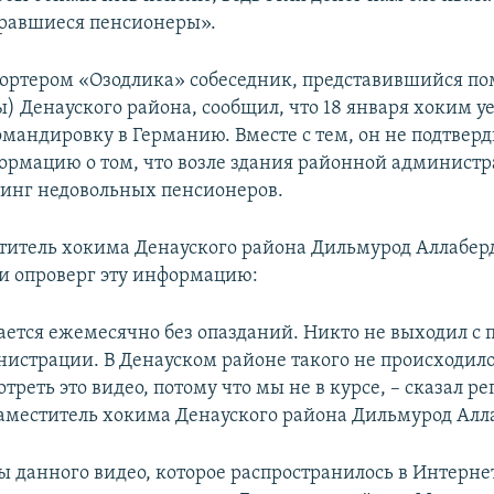
равшиеся пенсионеры».
епортером «Озодлика» собеседник, представившийся 
) Денауского района, сообщил, что 18 января хоким уе
мандировку в Германию. Вместе с тем, он не подтверди
ормацию о том, что возле здания районной админист
тинг недовольных пенсионеров.
титель хокима Денауского района Дильмурод Аллабер
и опроверг эту информацию:
ается ежемесячно без опазданий. Никто не выходил с 
истрации. В Денауском районе такого не происходило
реть это видео, потому что мы не в курсе, – сказал ре
аместитель хокима Денауского района Дильмурод Алл
 данного видео, которое распространилось в Интерне