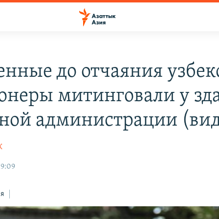
енные до отчаяния узбек
онеры митинговали у зд
ной администрации (вид
К
19:09
ся