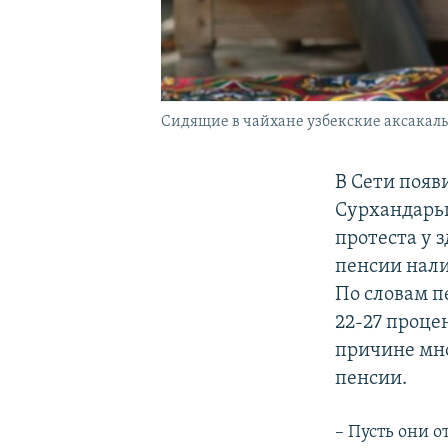
Сидящие в чайхане узбекские аксакалы
В Сети появ
Сурхандарьи
протеста у 
пенсии нали
По словам п
22-27 проце
причине мно
пенсии.
– Пусть они о