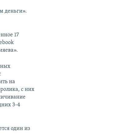
м деньги».
нное 17
cebook
ияева».
ьных
с
ить на
ролика, с них
аличивание
дних 3-4
ется один из