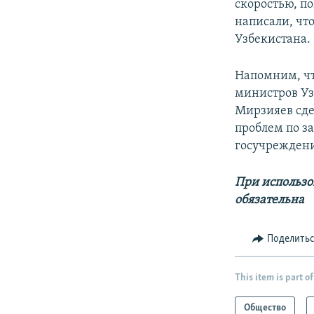
скоростью, п
написали, чт
Узбекистана.
Напомним, чт
министров Уз
Мирзияев сде
проблем по з
госучрежден
При использо
обязательна
Поделить
This item is part of
Общество