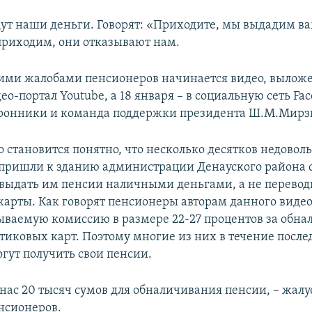
дут наши деньги. Говорят: «Приходите, мы выдадим ва
приходим, они отказывают нам.
ими жалобами пенсионеров начинается видео, выложе
ео-портал Youtube, а 18 января – в социальную сеть Fa
ронники и команда поддержки президента Ш.М.Мирз
о становится понятно, что несколько десятков недовол
пришли к зданию администрации Денауского района 
выдать им пенсии наличными деньгами, а не перевод
карты. Как говорят пенсионеры авторам данного видео
зываемую комиссию в размере 22-27 процентов за обн
стиковых карт. Поэтому многие из них в течение после
огут получить свои пенсии.
 нас 20 тысяч сумов для обналичивания пенсии, – жалу
нсионеров.