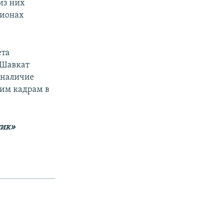
из них
гионах
ета
 Шавкат
 наличие
им кадрам в
лик»