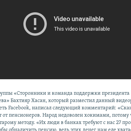
руппы «Сторонники и команда поддержки президента
а» Бахтияр Хасан, который разместил данный видео
еть Facebook, написал следующий комментарий: «Скан
т от пенсионеров. Народ недоволен хокимами, потому 
тарому методу. «Их люди в банках требуют с нас 27 пр
обы обналичить пенсию, ведь этих денег нам еле хвата