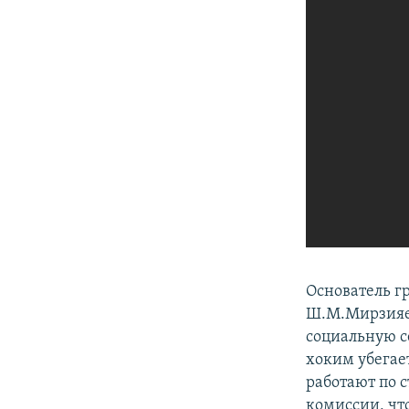
Основатель г
Ш.М.Мирзияев
социальную с
хоким убегае
работают по с
комиссии, чт