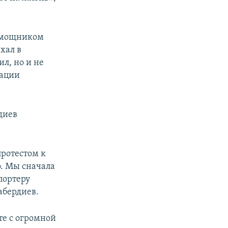
помощником
хал в
л, но и не
рации
диев
протестом к
. Мы сначала
портеру
абердиев.
те с огромной