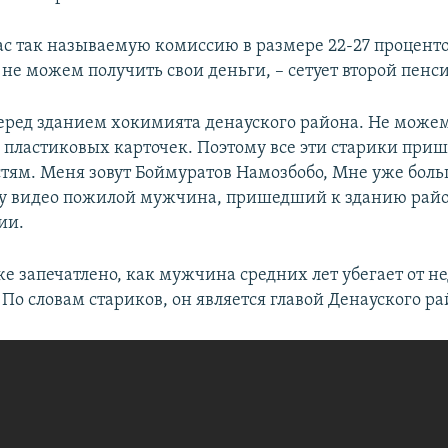
нас так называемую комиссию в размере 22-27 проценто
не можем получить свои деньги, – сетует второй пенс
еред зданием хокимията денауского района. Не може
с пластиковых карточек. Поэтому все эти старики приш
тям. Меня зовут Боймуратов Намозбобо, Мне уже больш
ру видео пожилой мужчина, пришедший к зданию рай
ии.
же запечатлено, как мужчина средних лет убегает от 
По словам стариков, он является главой Денауского ра