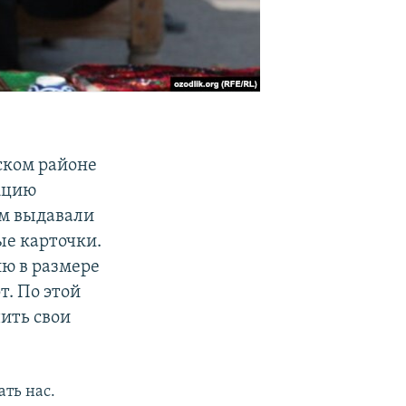
уском районе
кцию
им выдавали
ые карточки.
ию в размере
т. По этой
чить свои
ать нас.