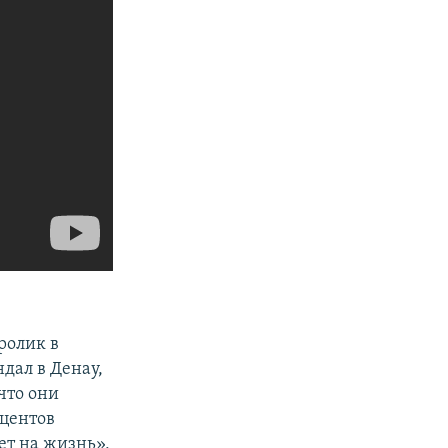
ролик в
дал в Денау,
что они
оцентов
ет на жизнь»,