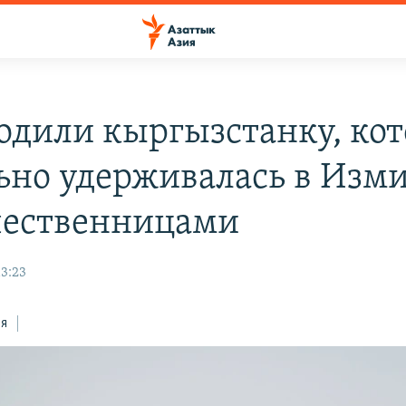
одили кыргызстанку, кот
ьно удерживалась в Изм
чественницами
13:23
ся