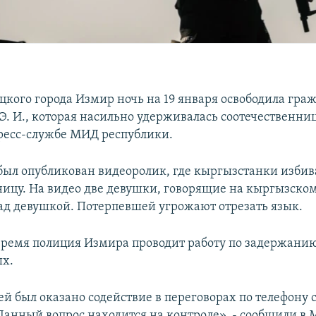
цкого города Измир ночь на 19 января освободила гра
Э. И., которая насильно удерживалась соотечественни
ресс-службе МИД республики.
 был опубликован видеоролик, где кыргызстанки изби
ницу. На видео две девушки, говорящие на кыргызском
ад девушкой. Потерпевшей угрожают отрезать язык.
время полиция Измира проводит работу по задержани
ых.
й был оказано содействие в переговорах по телефону с
Данный вопрос находится на контроле», - сообщили в