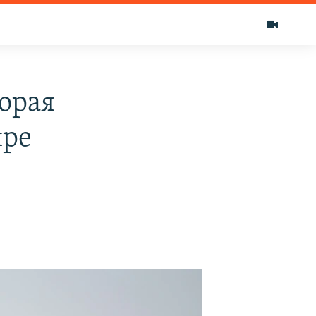
орая
ире