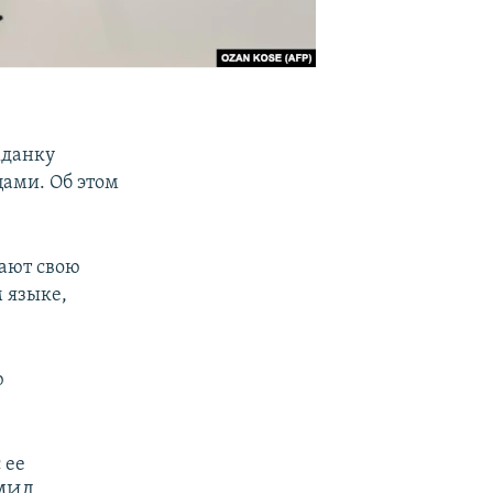
жданку
цами. Об этом
вают свою
 языке,
ю
 ее
 МИД.