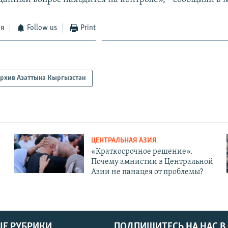
ся
Follow us
Print
рхив Азаттыка Кыргызстан
ЦЕНТРАЛЬНАЯ АЗИЯ
«Краткосрочное решение».
Почему амнистии в Центральной
Азии не панацея от проблемы?
Е РУБРИКИ
ПОДПИШИТЕСЬ НА НАС В