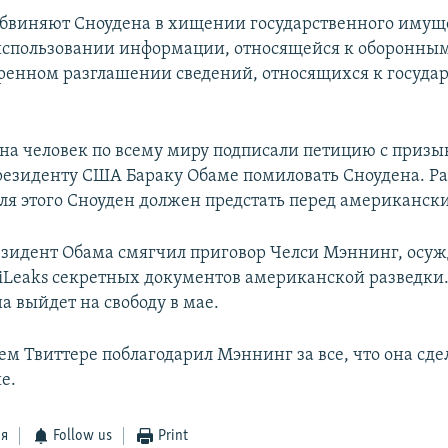
бвиняют Сноудена в хищении государственного имущ
спользовании информации, относящейся к оборонным
ренном разглашении сведений, относящихся к госуда
на человек по всему миру подписали петицию с призы
езиденту США Бараку Обаме помиловать Сноудена. Р
для этого Сноуден должен предстать перед американск
зидент Обама смягчил приговор Челси Мэннинг, осуж
iLeaks секретных документов американской разведки.
а выйдет на свободу в мае.
ем Твиттере поблагодарил Мэннинг за все, что она сде
е.
ся
Follow us
Print