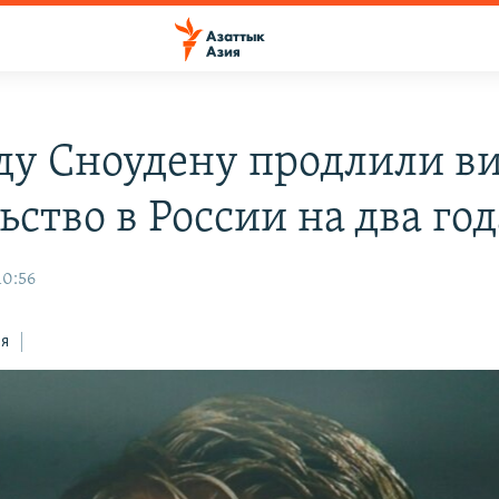
ду Сноудену продлили ви
ство в России на два год
10:56
ся