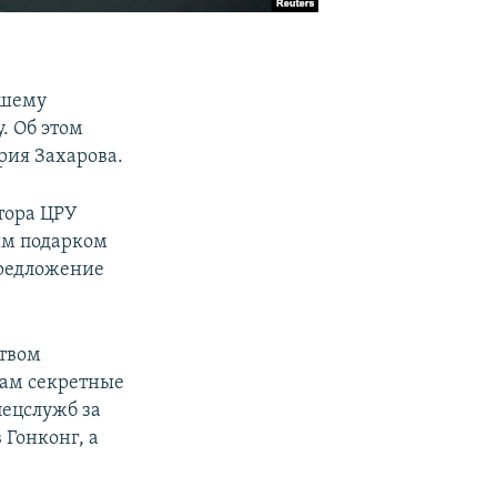
вшему
. Об этом
рия Захарова.
тора ЦРУ
ым подарком
Предложение
ством
там секретные
пецслужб за
 Гонконг, а