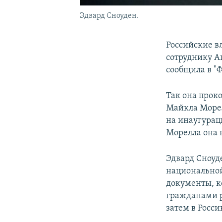
Эдвард Сноуден.
Российские в
сотруднику А
сообщила в "
Так она прок
Майкла Морел
на инаугурац
Морелла она 
Эдвард Сноуде
национальной
документы, к
гражданами ра
затем в Росси