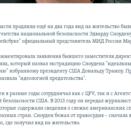
ласти продлили ещё на два года вид на жительство бы
гентства национальной безопасности Эдварду Сноудену
Фейсбуке" официальный представитель МИД России Ма
омментировала заявления бывшего заместителя дирек
ла, который назвал экстрадицию Сноудена "идеальн
ию" избранному президенту США Дональду Трампу. 
назвала "идеологией предательства".
н в разные годы сотрудничал как с ЦРУ, так и с Агент
 безопасности США. В 2013 году он передал журналис
оторые содержали сведения о слежке американских с
зных стран. Сноуден бежал от правосудия – сначала в
ю, где получил вид на жительство.