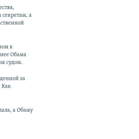
ества,
 секретам, а
рственной
вом к
анее Обама
им судом.
денной за
 Как
лала, а Обаму