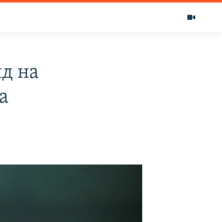
д на
а