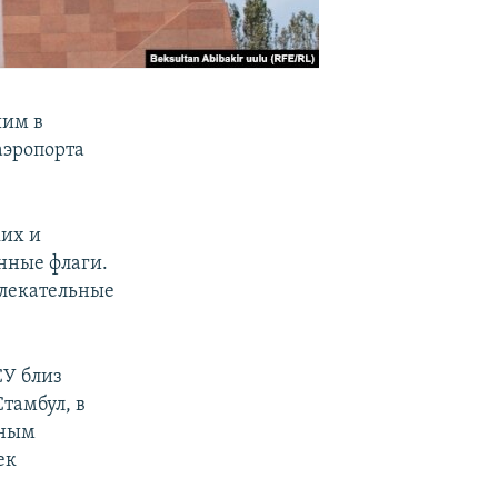
шим в
аэропорта
ких и
нные флаги.
влекательные
СУ близ
тамбул, в
нным
ек