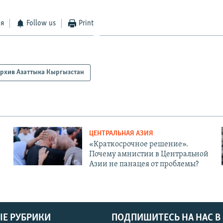
ся
Follow us
Print
рхив Азаттыка Кыргызстан
ЦЕНТРАЛЬНАЯ АЗИЯ
«Краткосрочное решение».
Почему амнистии в Центральной
Азии не панацея от проблемы?
Е РУБРИКИ
ПОДПИШИТЕСЬ НА НАС В