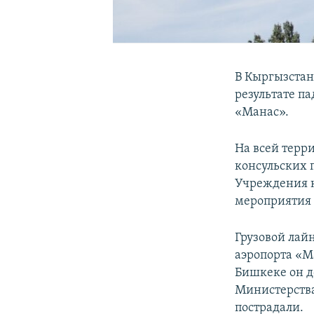
В Кыргызстан
результате па
«Манас».
На всей терр
консульских 
Учреждения к
мероприятия 
Грузовой лайн
аэропорта «М
Бишкеке он д
Министерства
пострадали.