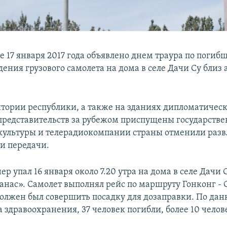
е 17 января 2017 года объявлено днем траура по погиб
дения грузового самолета на дома в селе Дачи Су близ 
итории республики, а также на зданиях дипломатичес
представительств за рубежом приспущены государстве
ультуры и телерадиокомпании страны отменили раз
и передачи.
ер упал 16 января около 7.20 утра на дома в селе Дачи 
анас». Самолет выполнял рейс по маршруту Гонконг - С
олжен был совершить посадку для дозаправки. По да
 здравоохранения, 37 человек погибли, более 10 челов